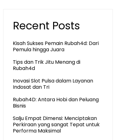
Recent Posts
Kisah Sukses Pemain Rubah4d: Dari
Pemula hingga Juara
Tips dan Trik Jitu Menang di
Rubah4d
Inovasi Slot Pulsa dalam Layanan
Indosat dan Tri
Rubah4D: Antara Hobi dan Peluang
Bisnis
Salju Empat Dimensi: Menciptakan
Perkiraan yang sangat Tepat untuk
Performa Maksimal