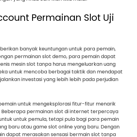
ount Permainan Slot Uji
erikan banyak keuntungan untuk para pemain,
engan permainan slot demo, para pemain dapat
jenis mesin slot tanpa harus mengeluarkan uang
eka untuk mencoba berbagai taktik dan mendapat
nkan investasi yang lebih lebih pada perjudian
pemain untuk mengeksplorasi fitur-fitur menarik
g. Beberapa permainan slot di internet terpercaya
 untuk untuk pemula, tetapi pula bagi para pemain
ang baru atau game slot online yang baru. Dengan
in dapat merasakan sensasi bermain slot tanpa