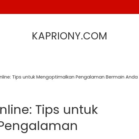
KAPRIONY.COM
nline: Tips untuk Mengoptimalkan Pengalaman Bermain Anda
line: Tips untuk
 Pengalaman