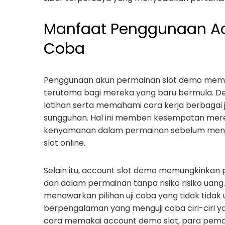
Manfaat Penggunaan Acc
Coba
Penggunaan akun permainan slot demo memb
terutama bagi mereka yang baru bermula. D
latihan serta memahami cara kerja berbagai 
sungguhan. Hal ini memberi kesempatan mer
kenyamanan dalam permainan sebelum menjala
slot online.
Selain itu, account slot demo memungkinkan 
dari dalam permainan tanpa risiko risiko uan
menawarkan pilihan uji coba yang tidak tidak
berpengalaman yang menguji coba ciri-ciri y
cara memakai account demo slot, para pema