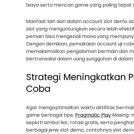
biaya serta mencari game yang paling tepat 
Manfaat lain dari dalam account slot demo 
slot yang menguntungkan secara lebih efekt
pemain bisa mengenali mana yang mempunyai
Dengan demikian, pemakaian account uji cob
memaksimalkan pengalaman bermain dan m
bertransaksi dalam uang sungguhan di dalam s
Strategi Meningkatkan P
Coba
Agar mengoptimalkan waktu aktifitas bermai
game berbagai tipe.
Pragmatic Play
Masing-ma
seperti simbol liar, rotasi gratis, serta pen
berbagai jenis slot demo, contohnya slot demo