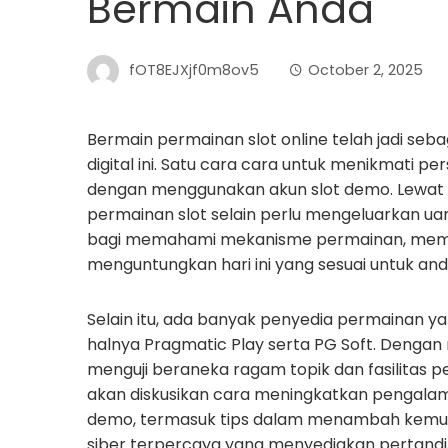
Bermain Anda
fOT8EJXjf0m8ov5
October 2, 2025
Bermain permainan slot online telah jadi seb
digital ini. Satu cara cara untuk menikmati 
dengan menggunakan akun slot demo. Lewat ak
permainan slot selain perlu mengeluarkan ua
bagi memahami mekanisme permainan, mempel
menguntungkan hari ini yang sesuai untuk and
Selain itu, ada banyak penyedia permainan y
halnya Pragmatic Play serta PG Soft. Deng
menguji beraneka ragam topik dan fasilitas per
akan diskusikan cara meningkatkan pengala
demo, termasuk tips dalam menambah kemu
siber terpercaya yang menyediakan pertanding