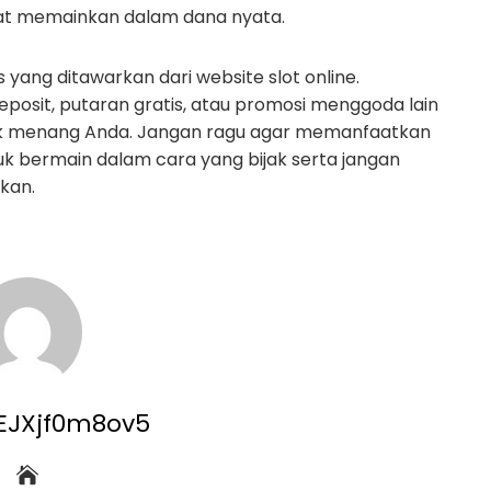
aat memainkan dalam dana nyata.
yang ditawarkan dari website slot online.
posit, putaran gratis, atau promosi menggoda lain
 menang Anda. Jangan ragu agar memanfaatkan
tuk bermain dalam cara yang bijak serta jangan
kan.
8EJXjf0m8ov5