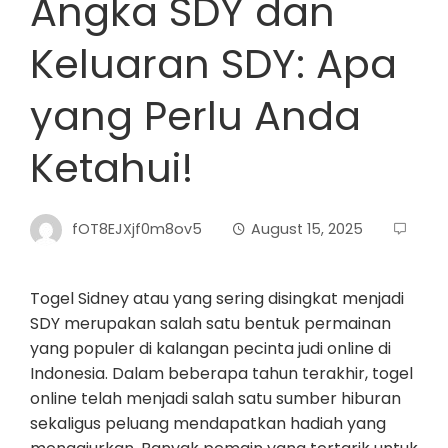
Angka SDY dan
Keluaran SDY: Apa
yang Perlu Anda
Ketahui!
fOT8EJXjf0m8ov5
August 15, 2025
Togel Sidney atau yang sering disingkat menjadi
SDY merupakan salah satu bentuk permainan
yang populer di kalangan pecinta judi online di
Indonesia. Dalam beberapa tahun terakhir, togel
online telah menjadi salah satu sumber hiburan
sekaligus peluang mendapatkan hadiah yang