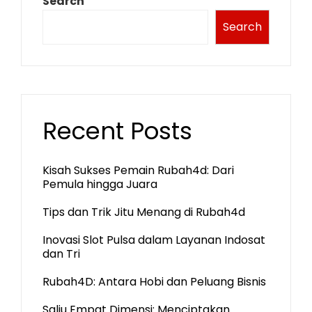
Search
Search
Recent Posts
Kisah Sukses Pemain Rubah4d: Dari
Pemula hingga Juara
Tips dan Trik Jitu Menang di Rubah4d
Inovasi Slot Pulsa dalam Layanan Indosat
dan Tri
Rubah4D: Antara Hobi dan Peluang Bisnis
Salju Empat Dimensi: Menciptakan