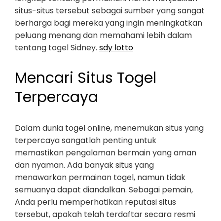
situs-situs tersebut sebagai sumber yang sangat
berharga bagi mereka yang ingin meningkatkan
peluang menang dan memahami lebih dalam
tentang togel Sidney.
sdy lotto
Mencari Situs Togel
Terpercaya
Dalam dunia togel online, menemukan situs yang
terpercaya sangatlah penting untuk
memastikan pengalaman bermain yang aman
dan nyaman. Ada banyak situs yang
menawarkan permainan togel, namun tidak
semuanya dapat diandalkan. Sebagai pemain,
Anda perlu memperhatikan reputasi situs
tersebut, apakah telah terdaftar secara resmi