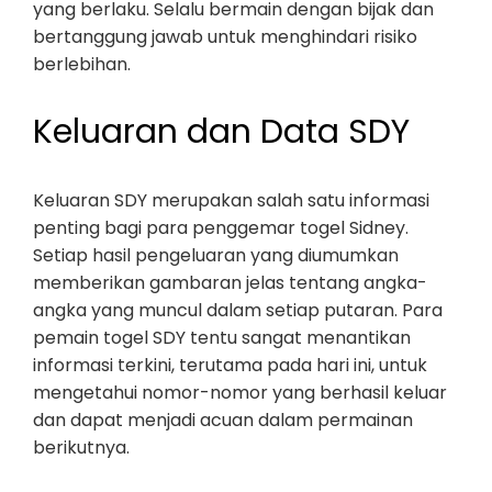
yang berlaku. Selalu bermain dengan bijak dan
bertanggung jawab untuk menghindari risiko
berlebihan.
Keluaran dan Data SDY
Keluaran SDY merupakan salah satu informasi
penting bagi para penggemar togel Sidney.
Setiap hasil pengeluaran yang diumumkan
memberikan gambaran jelas tentang angka-
angka yang muncul dalam setiap putaran. Para
pemain togel SDY tentu sangat menantikan
informasi terkini, terutama pada hari ini, untuk
mengetahui nomor-nomor yang berhasil keluar
dan dapat menjadi acuan dalam permainan
berikutnya.