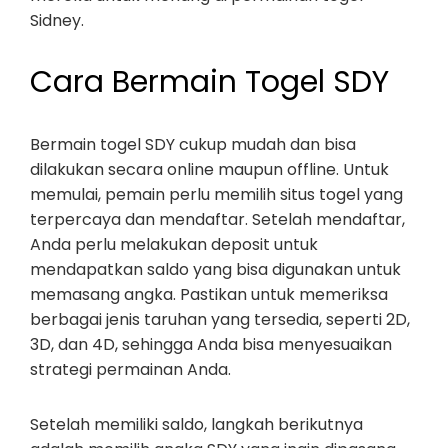
Sidney.
Cara Bermain Togel SDY
Bermain togel SDY cukup mudah dan bisa
dilakukan secara online maupun offline. Untuk
memulai, pemain perlu memilih situs togel yang
terpercaya dan mendaftar. Setelah mendaftar,
Anda perlu melakukan deposit untuk
mendapatkan saldo yang bisa digunakan untuk
memasang angka. Pastikan untuk memeriksa
berbagai jenis taruhan yang tersedia, seperti 2D,
3D, dan 4D, sehingga Anda bisa menyesuaikan
strategi permainan Anda.
Setelah memiliki saldo, langkah berikutnya