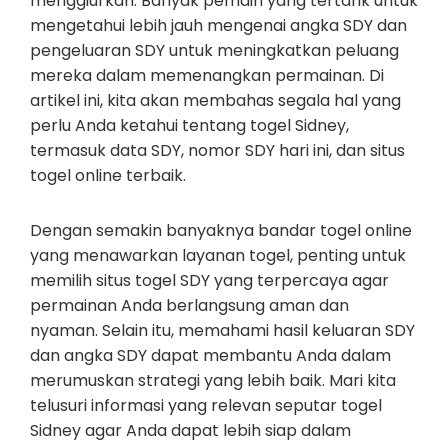
menggiurkan. Banyak pemain yang tertarik untuk
mengetahui lebih jauh mengenai angka SDY dan
pengeluaran SDY untuk meningkatkan peluang
mereka dalam memenangkan permainan. Di
artikel ini, kita akan membahas segala hal yang
perlu Anda ketahui tentang togel Sidney,
termasuk data SDY, nomor SDY hari ini, dan situs
togel online terbaik.
Dengan semakin banyaknya bandar togel online
yang menawarkan layanan togel, penting untuk
memilih situs togel SDY yang terpercaya agar
permainan Anda berlangsung aman dan
nyaman. Selain itu, memahami hasil keluaran SDY
dan angka SDY dapat membantu Anda dalam
merumuskan strategi yang lebih baik. Mari kita
telusuri informasi yang relevan seputar togel
Sidney agar Anda dapat lebih siap dalam