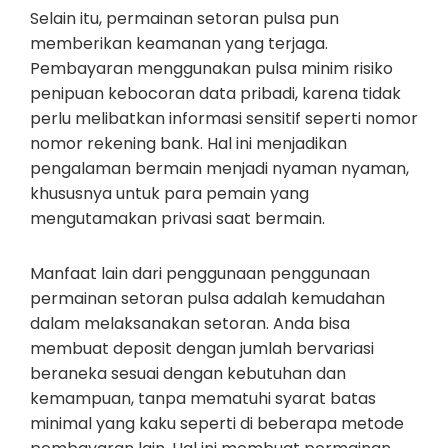
Selain itu, permainan setoran pulsa pun
memberikan keamanan yang terjaga.
Pembayaran menggunakan pulsa minim risiko
penipuan kebocoran data pribadi, karena tidak
perlu melibatkan informasi sensitif seperti nomor
nomor rekening bank. Hal ini menjadikan
pengalaman bermain menjadi nyaman nyaman,
khususnya untuk para pemain yang
mengutamakan privasi saat bermain.
Manfaat lain dari penggunaan penggunaan
permainan setoran pulsa adalah kemudahan
dalam melaksanakan setoran. Anda bisa
membuat deposit dengan jumlah bervariasi
beraneka sesuai dengan kebutuhan dan
kemampuan, tanpa mematuhi syarat batas
minimal yang kaku seperti di beberapa metode