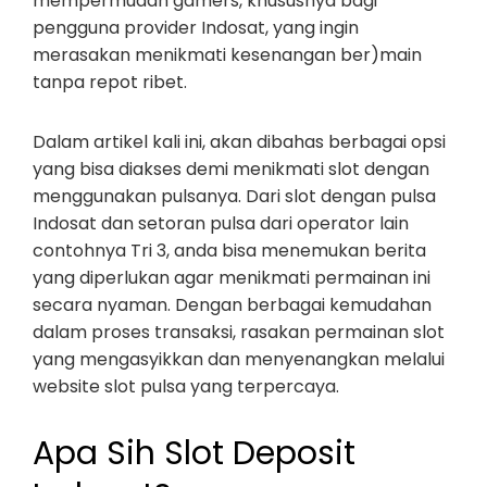
mempermudah gamers, khususnya bagi
pengguna provider Indosat, yang ingin
merasakan menikmati kesenangan ber)main
tanpa repot ribet.
Dalam artikel kali ini, akan dibahas berbagai opsi
yang bisa diakses demi menikmati slot dengan
menggunakan pulsanya. Dari slot dengan pulsa
Indosat dan setoran pulsa dari operator lain
contohnya Tri 3, anda bisa menemukan berita
yang diperlukan agar menikmati permainan ini
secara nyaman. Dengan berbagai kemudahan
dalam proses transaksi, rasakan permainan slot
yang mengasyikkan dan menyenangkan melalui
website slot pulsa yang terpercaya.
Apa Sih Slot Deposit