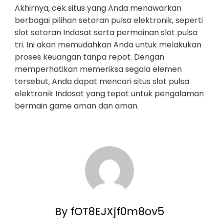
Akhirnya, cek situs yang Anda menawarkan
berbagai pilihan setoran pulsa elektronik, seperti
slot setoran Indosat serta permainan slot pulsa
tri. Ini akan memudahkan Anda untuk melakukan
proses keuangan tanpa repot. Dengan
memperhatikan memeriksa segala elemen
tersebut, Anda dapat mencari situs slot pulsa
elektronik Indosat yang tepat untuk pengalaman
bermain game aman dan aman.
By fOT8EJXjf0m8ov5