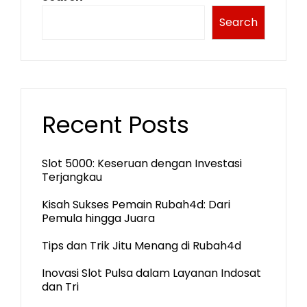
Search
Recent Posts
Slot 5000: Keseruan dengan Investasi
Terjangkau
Kisah Sukses Pemain Rubah4d: Dari
Pemula hingga Juara
Tips dan Trik Jitu Menang di Rubah4d
Inovasi Slot Pulsa dalam Layanan Indosat
dan Tri