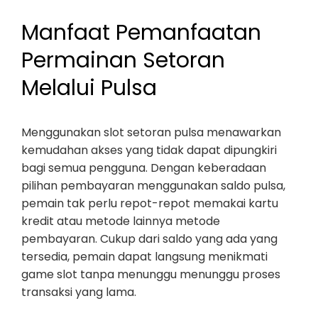
Manfaat Pemanfaatan
Permainan Setoran
Melalui Pulsa
Menggunakan slot setoran pulsa menawarkan
kemudahan akses yang tidak dapat dipungkiri
bagi semua pengguna. Dengan keberadaan
pilihan pembayaran menggunakan saldo pulsa,
pemain tak perlu repot-repot memakai kartu
kredit atau metode lainnya metode
pembayaran. Cukup dari saldo yang ada yang
tersedia, pemain dapat langsung menikmati
game slot tanpa menunggu menunggu proses
transaksi yang lama.