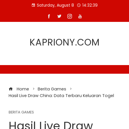
Skip
Saturday, August 8
14:32:40
to
content
KAPRIONY.COM
Home
Berita Games
Hasil Live Draw China: Data Terbaru Keluaran Togel
BERITA GAMES
Hasil Live Draw