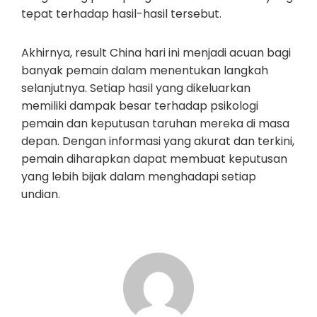
tepat terhadap hasil-hasil tersebut.
Akhirnya, result China hari ini menjadi acuan bagi
banyak pemain dalam menentukan langkah
selanjutnya. Setiap hasil yang dikeluarkan
memiliki dampak besar terhadap psikologi
pemain dan keputusan taruhan mereka di masa
depan. Dengan informasi yang akurat dan terkini,
pemain diharapkan dapat membuat keputusan
yang lebih bijak dalam menghadapi setiap
undian.