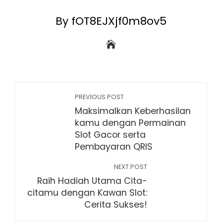
By fOT8EJXjf0m8ov5
PREVIOUS POST
Maksimalkan Keberhasilan
kamu dengan Permainan
Slot Gacor serta
Pembayaran QRIS
NEXT POST
Raih Hadiah Utama Cita-
citamu dengan Kawan Slot:
Cerita Sukses!