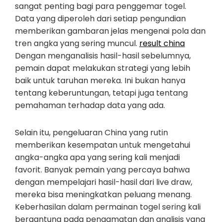
sangat penting bagi para penggemar togel.
Data yang diperoleh dari setiap pengundian
memberikan gambaran jelas mengenai pola dan
tren angka yang sering muncul.
result china
Dengan menganalisis hasil-hasil sebelumnya,
pemain dapat melakukan strategi yang lebih
baik untuk taruhan mereka. Ini bukan hanya
tentang keberuntungan, tetapi juga tentang
pemahaman terhadap data yang ada.
Selain itu, pengeluaran China yang rutin
memberikan kesempatan untuk mengetahui
angka-angka apa yang sering kali menjadi
favorit. Banyak pemain yang percaya bahwa
dengan mempelajari hasil-hasil dari live draw,
mereka bisa meningkatkan peluang menang.
Keberhasilan dalam permainan togel sering kali
bergantung pada pengamatan dan analisis yang