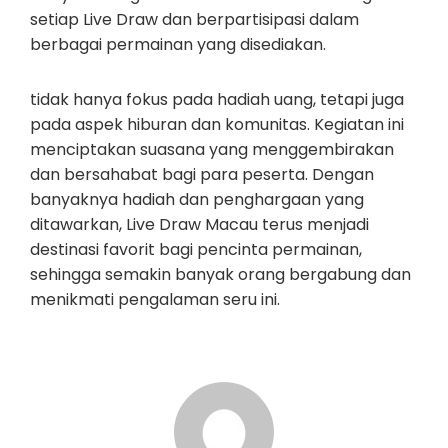
setiap Live Draw dan berpartisipasi dalam
berbagai permainan yang disediakan.
tidak hanya fokus pada hadiah uang, tetapi juga
pada aspek hiburan dan komunitas. Kegiatan ini
menciptakan suasana yang menggembirakan
dan bersahabat bagi para peserta. Dengan
banyaknya hadiah dan penghargaan yang
ditawarkan, Live Draw Macau terus menjadi
destinasi favorit bagi pencinta permainan,
sehingga semakin banyak orang bergabung dan
menikmati pengalaman seru ini.