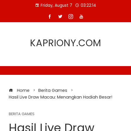
Skip
Friday, August 7
03:22:14
to
content
KAPRIONY.COM
Home
Berita Games
Hasil Live Draw Macau: Menangkan Hadiah Besar!
BERITA GAMES
Hasil Live Draw