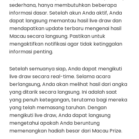
sederhana, hanya membutuhkan beberapa
informasi dasar. Setelah akun Anda aktif, Anda
dapat langsung memantau hasil live draw dan
mendapatkan update terbaru mengenai hasil
Macau secara langsung. Pastikan untuk
mengaktifkan notifikasi agar tidak ketinggalan
informasi penting.
Setelah semuanya siap, Anda dapat mengikuti
live draw secara real-time. Selama acara
berlangsung, Anda akan melihat hasil dari angka
yang ditarik secara langsung. Ini adalah saat
yang penuh ketegangan, terutama bagi mereka
yang telah memasang taruhan. Dengan
mengikuti live draw, Anda dapat langsung
mengetahui apakah Anda beruntung
memenangkan hadiah besar dari Macau Prize.