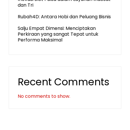
dan Tri
Rubah4D: Antara Hobi dan Peluang Bisnis
Salju Empat Dimensi: Menciptakan
Perkiraan yang sangat Tepat untuk
Performa Maksimal
Recent Comments
No comments to show.