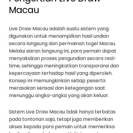
Macau
Live Draw Macau adalah suatu sistem yang
digunakan untuk menampilkan hasil undian
secara langsung dari permainan togel Macau.
Melalui siaran langsung ini, para pemain dapat
menyaksikan proses pengundian secara real-
time, sehingga meningkatkan transparansi dan
kepercayaan terhadap hasil yang diperoleh.
Konsep ini memungkinkan setiap peserta
merasakan sensasi dan ketegangan saat
menunggu angka-angka yang akan keluar.
Sistem Live Draw Macau tidak hanya terbatas
pada tontonan saja, tetapi juga memberikan
akses kepada para pemain untuk memeriksa