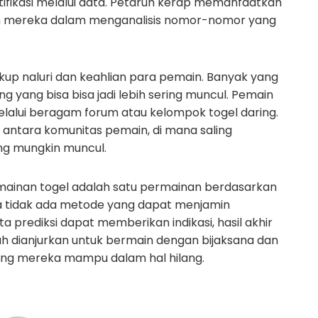
tifikasi melalui data. Petaruh kerap memanfaatkan
an mereka dalam menganalisis nomor-nomor yang
up naluri dan keahlian para pemain. Banyak yang
yang bisa bisa jadi lebih sering muncul. Pemain
melalui beragam forum atau kelompok togel daring.
i antara komunitas pemain, di mana saling
g mungkin muncul.
rmainan togel adalah satu permainan berdasarkan
a tidak ada metode yang dapat menjamin
 prediksi dapat memberikan indikasi, hasil akhir
uh dianjurkan untuk bermain dengan bijaksana dan
yang mereka mampu dalam hal hilang.