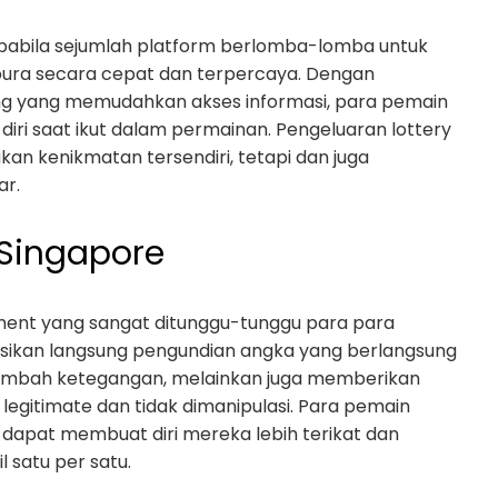
n apabila sejumlah platform berlomba-lomba untuk
pura secara cepat dan terpercaya. Dengan
ang yang memudahkan akses informasi, para pemain
diri saat ikut dalam permainan. Pengeluaran lottery
n kenikmatan tersendiri, tetapi dan juga
ar.
 Singapore
ment yang sangat ditunggu-tunggu para para
sikan langsung pengundian angka yang berlangsung
enambah ketegangan, melainkan juga memberikan
egitimate dan tidak dimanipulasi. Para pemain
dapat membuat diri mereka lebih terikat dan
 satu per satu.