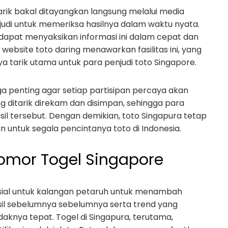
tarik bakal ditayangkan langsung melalui media
i untuk memeriksa hasilnya dalam waktu nyata.
dapat menyaksikan informasi ini dalam cepat dan
ebsite toto daring menawarkan fasilitas ini, yang
a tarik utama untuk para penjudi toto Singapore.
ga penting agar setiap partisipan percaya akan
g ditarik direkam dan disimpan, sehingga para
sil tersebut. Dengan demikian, toto Singapura tetap
n untuk segala pencintanya toto di Indonesia.
Nomor Togel Singapore
sial untuk kalangan petaruh untuk menambah
l sebelumnya sebelumnya serta trend yang
aknya tepat. Togel di Singapura, terutama,