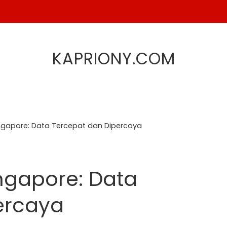
KAPRIONY.COM
ingapore: Data Tercepat dan Dipercaya
ngapore: Data
ercaya