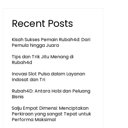
Recent Posts
Kisah Sukses Pemain Rubah4d: Dari
Pemula hingga Juara
Tips dan Trik Jitu Menang di
Rubah4d
Inovasi Slot Pulsa dalam Layanan
Indosat dan Tri
Rubah4D: Antara Hobi dan Peluang
Bisnis
Salju Empat Dimensi: Menciptakan
Perkiraan yang sangat Tepat untuk
Performa Maksimal