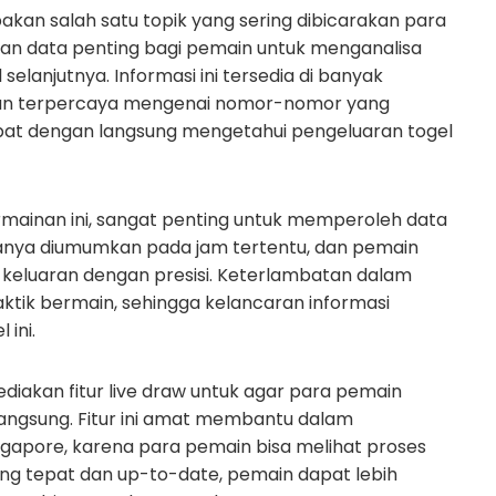
pakan salah satu topik yang sering dibicarakan para
ikan data penting bagi pemain untuk menganalisa
lanjutnya. Informasi ini tersedia di banyak
dan terpercaya mengenai nomor-nomor yang
apat dengan langsung mengetahui pengeluaran togel
rmainan ini, sangat penting untuk memperoleh data
iasanya diumumkan pada jam tertentu, dan pemain
a keluaran dengan presisi. Keterlambatan dalam
tik bermain, sehingga kelancaran informasi
ini.
diakan fitur live draw untuk agar para pemain
angsung. Fitur ini amat membantu dalam
apore, karena para pemain bisa melihat proses
ng tepat dan up-to-date, pemain dapat lebih