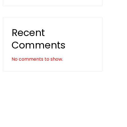
Recent
Comments
No comments to show.