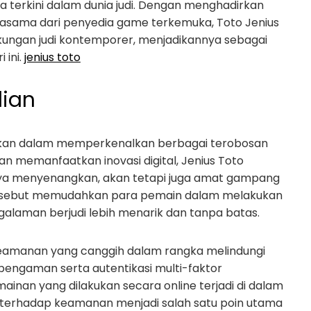
 terkini dalam dunia judi. Dengan menghadirkan
sama dari penyedia game terkemuka, Toto Jenius
gkungan judi kontemporer, menjadikannya sebagai
 ini.
jenius toto
dian
fikan dalam memperkenalkan berbagai terobosan
 memanfaatkan inovasi digital, Jenius Toto
ya menyenangkan, akan tetapi juga amat gampang
tersebut memudahkan para pemain dalam melakukan
galaman berjudi lebih menarik dan tanpa batas.
 keamanan yang canggih dalam rangka melindungi
 pengaman serta autentikasi multi-faktor
nan yang dilakukan secara online terjadi di dalam
terhadap keamanan menjadi salah satu poin utama