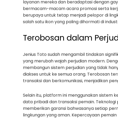
layanan mereka dan beradaptasi dengan gaya
bermacam-macam acara promosi serta kerja
berupaya untuk tetap menjadi pelopor di lin
salah satu ikon yang paling dihormati di industri
Terobosan dalam Perju
Jenius Toto sudah mengambil tindakan signi
yang merubah wajah perjudian modern. Dengan
membangun sistem perjudian yang tidak han
diakses untuk ke semua orang. Terobosan 
transaksi dan berkomunikasi, menjadikan pen
Selain itu, platform ini menggunakan sistem
data pribadi dan transaksi pemain. Teknologi
memberikan garansi bahwasanya setiap permai
lingkungan yang aman. Kepercayaan pemain 