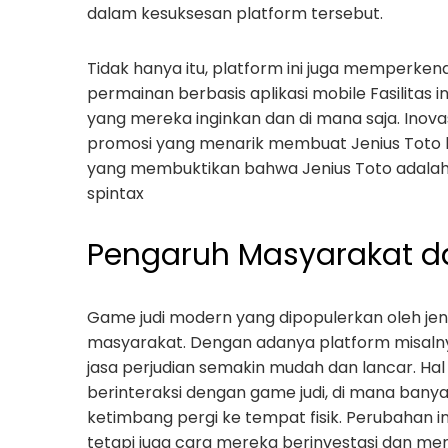
dalam kesuksesan platform tersebut.
Tidak hanya itu, platform ini juga memperkena
permainan berbasis aplikasi mobile Fasilitas 
yang mereka inginkan dan di mana saja. Ino
promosi yang menarik membuat Jenius Toto kia
yang membuktikan bahwa Jenius Toto adalah per
spintax
Pengaruh Masyarakat 
Game judi modern yang dipopulerkan oleh je
masyarakat. Dengan adanya platform misaln
jasa perjudian semakin mudah dan lancar. Ha
berinteraksi dengan game judi, di mana bany
ketimbang pergi ke tempat fisik. Perubahan in
tetapi juga cara mereka berinvestasi dan men