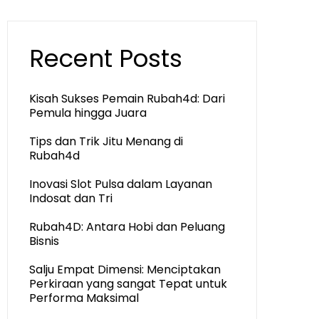
Recent Posts
Kisah Sukses Pemain Rubah4d: Dari
Pemula hingga Juara
Tips dan Trik Jitu Menang di
Rubah4d
Inovasi Slot Pulsa dalam Layanan
Indosat dan Tri
Rubah4D: Antara Hobi dan Peluang
Bisnis
Salju Empat Dimensi: Menciptakan
Perkiraan yang sangat Tepat untuk
Performa Maksimal