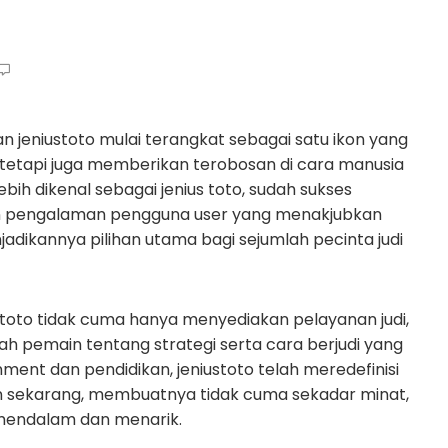
n jeniustoto mulai terangkat sebagai satu ikon yang
 tetapi juga memberikan terobosan di cara manusia
ebih dikenal sebagai jenius toto, sudah sukses
n pengalaman pengguna user yang menakjubkan
adikannya pilihan utama bagi sejumlah pecinta judi
stoto tidak cuma hanya menyediakan pelayanan judi,
h pemain tentang strategi serta cara berjudi yang
ment dan pendidikan, jeniustoto telah meredefinisi
 sekarang, membuatnya tidak cuma sekadar minat,
mendalam dan menarik.