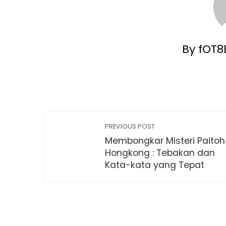
By fOT
PREVIOUS POST
Membongkar Misteri Paitoh
Hongkong : Tebakan dan
Kata-kata yang Tepat