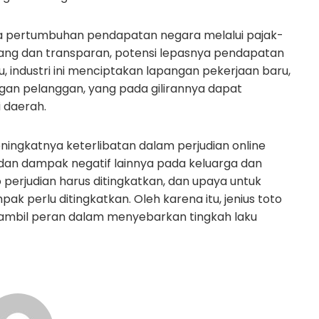
pada pertumbuhan pendapatan negara melalui pajak-
 yang dan transparan, potensi lepasnya pendapatan
itu, industri ini menciptakan lapangan pekerjaan baru,
gan pelanggan, yang pada gilirannya dapat
 daerah.
eningkatnya keterlibatan dalam perjudian online
an dampak negatif lainnya pada keluarga dan
 perjudian harus ditingkatkan, dan upaya untuk
 perlu ditingkatkan. Oleh karena itu, jenius toto
ambil peran dalam menyebarkan tingkah laku