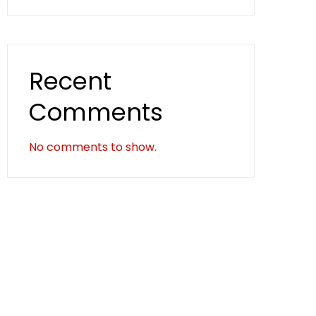
Recent
Comments
No comments to show.