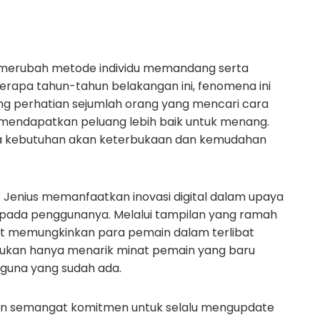
aya merubah metode individu memandang serta
berapa tahun-tahun belakangan ini, fenomena ini
g perhatian sejumlah orang yang mencari cara
 mendapatkan peluang lebih baik untuk menang.
da kebutuhan akan keterbukaan dan kemudahan
 Jenius memanfaatkan inovasi digital dalam upaya
epada penggunanya. Melalui tampilan yang ramah
but memungkinkan para pemain dalam terlibat
 bukan hanya menarik minat pemain yang baru
gguna yang sudah ada.
gan semangat komitmen untuk selalu mengupdate