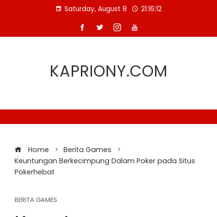
Skip
Saturday, August 8
21:16:12
to
content
KAPRIONY.COM
Home
Berita Games
Keuntungan Berkecimpung Dalam Poker pada Situs
Pokerhebat
BERITA GAMES