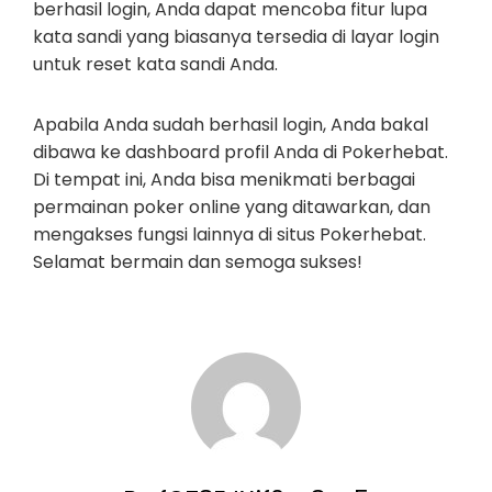
berhasil login, Anda dapat mencoba fitur lupa
kata sandi yang biasanya tersedia di layar login
untuk reset kata sandi Anda.
Apabila Anda sudah berhasil login, Anda bakal
dibawa ke dashboard profil Anda di Pokerhebat.
Di tempat ini, Anda bisa menikmati berbagai
permainan poker online yang ditawarkan, dan
mengakses fungsi lainnya di situs Pokerhebat.
Selamat bermain dan semoga sukses!