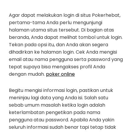
Agar dapat melakukan login di situs Pokerhebat,
pertama-tama Anda perlu mengunjungi
halaman utama situs tersebut. Di bagian atas
beranda, Anda dapat melihat tombol untuk login.
Tekan pada opsi itu, dan Anda akan segera
dihadirkan ke halaman login. Cek Anda mengisi
email atau nama pengguna serta password yang
tepat supaya bisa mengakses profil Anda
dengan mudah.
poker online
Begitu mengisi informasi login, pastikan untuk
meninjau lagi data yang Anda isi. Salah satu
sebab umum masalah ketika login adalah
keterlambatan pengetikan pada nama
pengguna atau password. Apabila Anda yakin
seluruh informasi sudah benar tapi tetap tidak