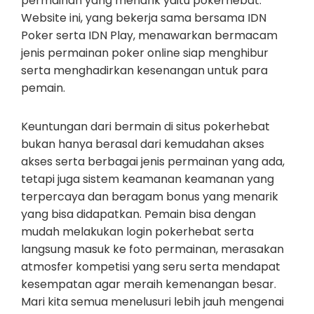
permainan yang menarik yaitu pokerhebat.
Website ini, yang bekerja sama bersama IDN
Poker serta IDN Play, menawarkan bermacam
jenis permainan poker online siap menghibur
serta menghadirkan kesenangan untuk para
pemain.
Keuntungan dari bermain di situs pokerhebat
bukan hanya berasal dari kemudahan akses
akses serta berbagai jenis permainan yang ada,
tetapi juga sistem keamanan keamanan yang
terpercaya dan beragam bonus yang menarik
yang bisa didapatkan. Pemain bisa dengan
mudah melakukan login pokerhebat serta
langsung masuk ke foto permainan, merasakan
atmosfer kompetisi yang seru serta mendapat
kesempatan agar meraih kemenangan besar.
Mari kita semua menelusuri lebih jauh mengenai