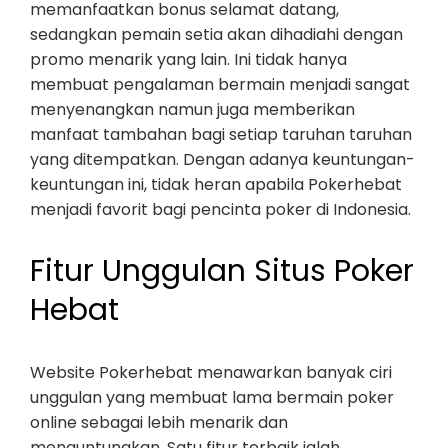
memanfaatkan bonus selamat datang,
sedangkan pemain setia akan dihadiahi dengan
promo menarik yang lain. Ini tidak hanya
membuat pengalaman bermain menjadi sangat
menyenangkan namun juga memberikan
manfaat tambahan bagi setiap taruhan taruhan
yang ditempatkan. Dengan adanya keuntungan-
keuntungan ini, tidak heran apabila Pokerhebat
menjadi favorit bagi pencinta poker di Indonesia.
Fitur Unggulan Situs Poker
Hebat
Website Pokerhebat menawarkan banyak ciri
unggulan yang membuat lama bermain poker
online sebagai lebih menarik dan
menguntungkan. Satu fitur terbaik ialah