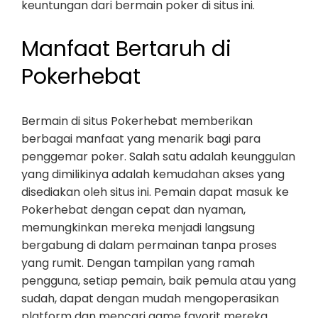
keuntungan dari bermain poker di situs ini.
Manfaat Bertaruh di
Pokerhebat
Bermain di situs Pokerhebat memberikan
berbagai manfaat yang menarik bagi para
penggemar poker. Salah satu adalah keunggulan
yang dimilikinya adalah kemudahan akses yang
disediakan oleh situs ini. Pemain dapat masuk ke
Pokerhebat dengan cepat dan nyaman,
memungkinkan mereka menjadi langsung
bergabung di dalam permainan tanpa proses
yang rumit. Dengan tampilan yang ramah
pengguna, setiap pemain, baik pemula atau yang
sudah, dapat dengan mudah mengoperasikan
platform dan mencari game favorit mereka.