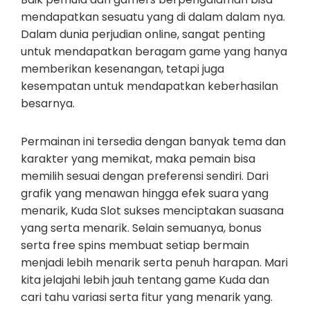
mendapatkan sesuatu yang di dalam dalam nya.
Dalam dunia perjudian online, sangat penting
untuk mendapatkan beragam game yang hanya
memberikan kesenangan, tetapi juga
kesempatan untuk mendapatkan keberhasilan
besarnya.
Permainan ini tersedia dengan banyak tema dan
karakter yang memikat, maka pemain bisa
memilih sesuai dengan preferensi sendiri. Dari
grafik yang menawan hingga efek suara yang
menarik, Kuda Slot sukses menciptakan suasana
yang serta menarik. Selain semuanya, bonus
serta free spins membuat setiap bermain
menjadi lebih menarik serta penuh harapan. Mari
kita jelajahi lebih jauh tentang game Kuda dan
cari tahu variasi serta fitur yang menarik yang.