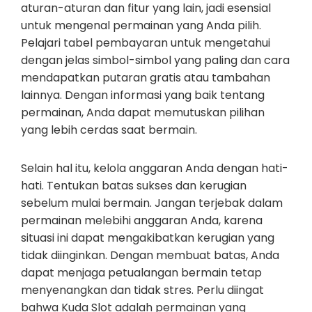
aturan-aturan dan fitur yang lain, jadi esensial
untuk mengenal permainan yang Anda pilih.
Pelajari tabel pembayaran untuk mengetahui
dengan jelas simbol-simbol yang paling dan cara
mendapatkan putaran gratis atau tambahan
lainnya. Dengan informasi yang baik tentang
permainan, Anda dapat memutuskan pilihan
yang lebih cerdas saat bermain.
Selain hal itu, kelola anggaran Anda dengan hati-
hati. Tentukan batas sukses dan kerugian
sebelum mulai bermain. Jangan terjebak dalam
permainan melebihi anggaran Anda, karena
situasi ini dapat mengakibatkan kerugian yang
tidak diinginkan. Dengan membuat batas, Anda
dapat menjaga petualangan bermain tetap
menyenangkan dan tidak stres. Perlu diingat
bahwa Kuda Slot adalah permainan yang