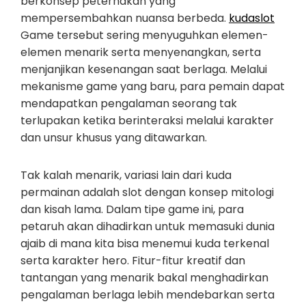
berkonsep peternakan yang
mempersembahkan nuansa berbeda.
kudaslot
Game tersebut sering menyuguhkan elemen-
elemen menarik serta menyenangkan, serta
menjanjikan kesenangan saat berlaga. Melalui
mekanisme game yang baru, para pemain dapat
mendapatkan pengalaman seorang tak
terlupakan ketika berinteraksi melalui karakter
dan unsur khusus yang ditawarkan.
Tak kalah menarik, variasi lain dari kuda
permainan adalah slot dengan konsep mitologi
dan kisah lama. Dalam tipe game ini, para
petaruh akan dihadirkan untuk memasuki dunia
ajaib di mana kita bisa menemui kuda terkenal
serta karakter hero. Fitur-fitur kreatif dan
tantangan yang menarik bakal menghadirkan
pengalaman berlaga lebih mendebarkan serta