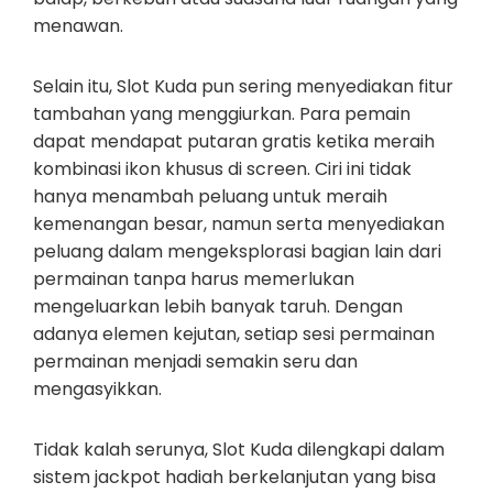
menawan.
Selain itu, Slot Kuda pun sering menyediakan fitur
tambahan yang menggiurkan. Para pemain
dapat mendapat putaran gratis ketika meraih
kombinasi ikon khusus di screen. Ciri ini tidak
hanya menambah peluang untuk meraih
kemenangan besar, namun serta menyediakan
peluang dalam mengeksplorasi bagian lain dari
permainan tanpa harus memerlukan
mengeluarkan lebih banyak taruh. Dengan
adanya elemen kejutan, setiap sesi permainan
permainan menjadi semakin seru dan
mengasyikkan.
Tidak kalah serunya, Slot Kuda dilengkapi dalam
sistem jackpot hadiah berkelanjutan yang bisa