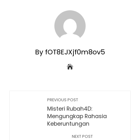
By fOT8EJXjf0m8ov5
PREVIOUS POST
Misteri Rubah4D:
Mengungkap Rahasia
Keberuntungan
NEXT POST