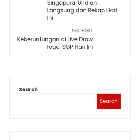
Singapura: Undian
Langsung dan Rekap Hari
Ini
NEXT POST
Keberuntungan di Live Draw
Togel SGP Hari Ini
Search
Search