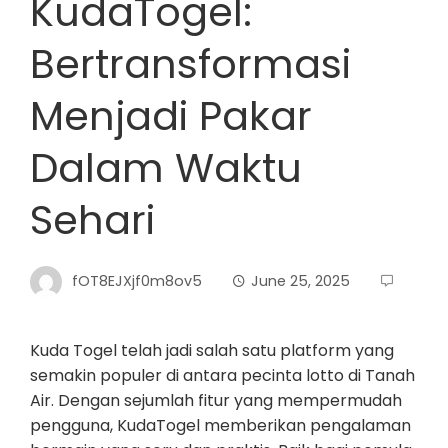
KudaTogel:
Bertransformasi
Menjadi Pakar
Dalam Waktu
Sehari
fOT8EJXjf0m8ov5
June 25, 2025
Kuda Togel telah jadi salah satu platform yang
semakin populer di antara pecinta lotto di Tanah
Air. Dengan sejumlah fitur yang mempermudah
pengguna, KudaTogel memberikan pengalaman