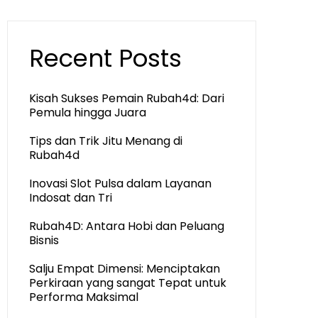
Recent Posts
Kisah Sukses Pemain Rubah4d: Dari
Pemula hingga Juara
Tips dan Trik Jitu Menang di
Rubah4d
Inovasi Slot Pulsa dalam Layanan
Indosat dan Tri
Rubah4D: Antara Hobi dan Peluang
Bisnis
Salju Empat Dimensi: Menciptakan
Perkiraan yang sangat Tepat untuk
Performa Maksimal