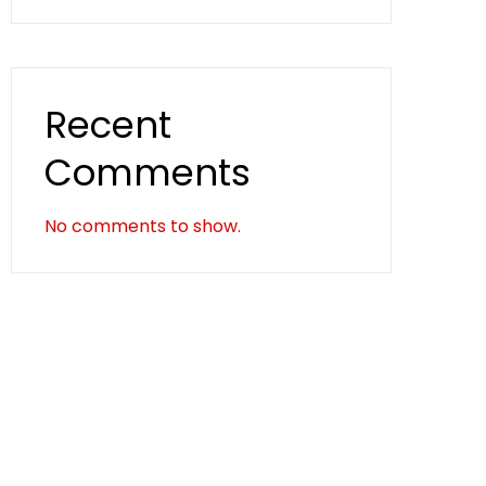
Recent
Comments
No comments to show.