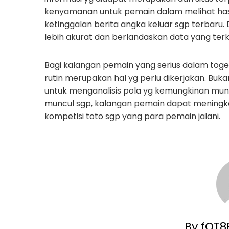
kenyamanan untuk pemain dalam melihat hasi
ketinggalan berita angka keluar sgp terbaru. 
lebih akurat dan berlandaskan data yang terki
Bagi kalangan pemain yang serius dalam togel
rutin merupakan hal yg perlu dikerjakan. Buk
untuk menganalisis pola yg kemungkinan munc
muncul sgp, kalangan pemain dapat mening
kompetisi toto sgp yang para pemain jalani.
By fOT