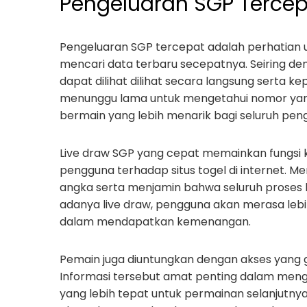
Pengeluaran SGP Terce
Pengeluaran SGP tercepat adalah perhatian u
mencari data terbaru secepatnya. Seiring deng
dapat dilihat dilihat secara langsung serta 
menunggu lama untuk mengetahui nomor yang
bermain yang lebih menarik bagi seluruh pengg
Live draw SGP yang cepat memainkan fungsi
pengguna terhadap situs togel di internet. 
angka serta menjamin bahwa seluruh proses 
adanya live draw, pengguna akan merasa lebih 
dalam mendapatkan kemenangan.
Pemain juga diuntungkan dengan akses yang
Informasi tersebut amat penting dalam meng
yang lebih tepat untuk permainan selanjutny