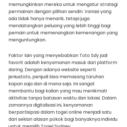
memungkinkan mereka untuk mengatur strategi
permainan dengan pilihan sendiri. Variasi yang
ada tidak hanya menarik, tetapi juga
mendatangkan peluang yang lebih tinggi bagi
pemain untuk memenangkan kemenangan yang
menguntungkan.
Faktor lain yang menyebabkan Toto Sdy jadi
favorit adalah kenyamanan masuk dari platform
daring. Dengan adanya website seperti
jeniustoto, penjudi bisa memasang taruhan
kapan saja dan di mana saja. Ini sangat
membantu bagi kalian yang mau menikmati
aktivitas tanpa batasan waktu dan lokasi. Dalam
zamannya digitalisasi ini, kenyamanan
berpartisipasi dalam togel online menjadi satu
dari sekian alasan pokok bagi banyaknya individu
untuk memilih Togel Sydney.