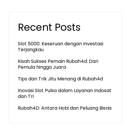
Recent Posts
Slot 5000: Keseruan dengan Investasi
Terjangkau
Kisah Sukses Pemain Rubah4d: Dari
Pemula hingga Juara
Tips dan Trik Jitu Menang di Rubah4d
Inovasi Slot Pulsa dalam Layanan Indosat
dan Tri
Rubah4D: Antara Hobi dan Peluang Bisnis