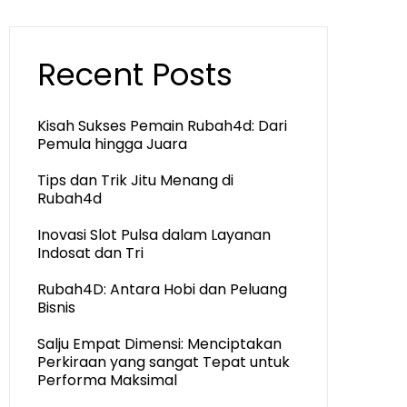
Recent Posts
Kisah Sukses Pemain Rubah4d: Dari
Pemula hingga Juara
Tips dan Trik Jitu Menang di
Rubah4d
Inovasi Slot Pulsa dalam Layanan
Indosat dan Tri
Rubah4D: Antara Hobi dan Peluang
Bisnis
Salju Empat Dimensi: Menciptakan
Perkiraan yang sangat Tepat untuk
Performa Maksimal