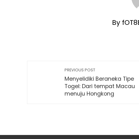
By fOT
PREVIOUS POST
Menyelidiki Beraneka Tipe
Togel: Dari tempat Macau
menuju Hongkong