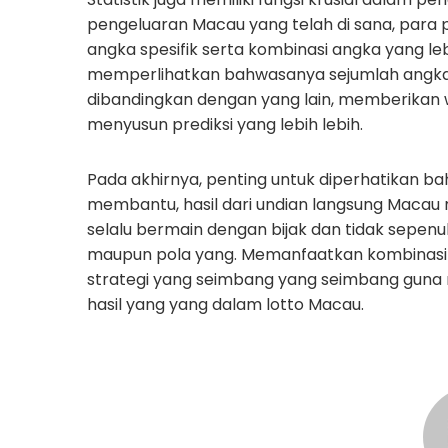
pengeluaran Macau yang telah di sana, para
angka spesifik serta kombinasi angka yang l
memperlihatkan bahwasanya sejumlah angka c
dibandingkan dengan yang lain, memberikan 
menyusun prediksi yang lebih lebih.
Pada akhirnya, penting untuk diperhatikan
membantu, hasil dari undian langsung Macau m
selalu bermain dengan bijak dan tidak sepe
maupun pola yang. Memanfaatkan kombinasi dar
strategi yang seimbang yang seimbang gun
hasil yang yang dalam lotto Macau.