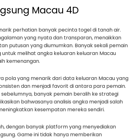
angsung Macau 4D
arik perhatian banyak pecinta togel di tanah air.
galaman yang nyata dan transparan, menaikkan
an putusan yang diumumkan. Banyak sekali pemain
g untuk melihat angka keluaran keluaran Macau
aih kemenangan.
nya pola yang menarik dari data keluaran Macau yang
nsisten dan menjadi favorit di antara para pemain.
sebelumnya, banyak pemain beralih ke strategi
indikasikan bahwasanya analisis angka menjadi salah
meningkatkan kesempatan mereka sendiri.
mbuh, dengan banyak platform yang menyediakan
ngsung. Game ini tidak hanya memberikan