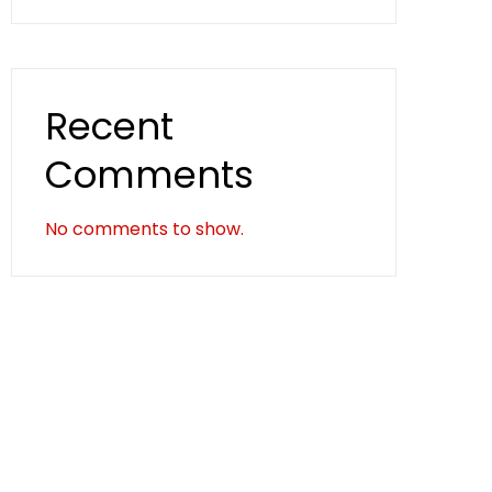
Recent
Comments
No comments to show.