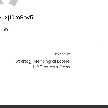
8EJXjf0m8ov5
NEXT POST
Strategi Menang di Lotere
HK: Tips dan Cara