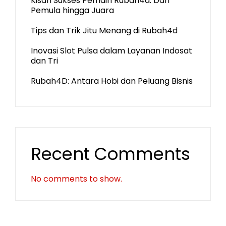
Kisah Sukses Pemain Rubah4d: Dari
Pemula hingga Juara
Tips dan Trik Jitu Menang di Rubah4d
Inovasi Slot Pulsa dalam Layanan Indosat
dan Tri
Rubah4D: Antara Hobi dan Peluang Bisnis
Recent Comments
No comments to show.