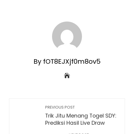
By fOT8EJXjf0m8ov5
PREVIOUS POST
Trik Jitu Menang Togel SDY:
Prediksi Hasil Live Draw