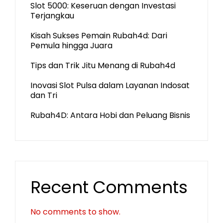
Slot 5000: Keseruan dengan Investasi
Terjangkau
Kisah Sukses Pemain Rubah4d: Dari
Pemula hingga Juara
Tips dan Trik Jitu Menang di Rubah4d
Inovasi Slot Pulsa dalam Layanan Indosat
dan Tri
Rubah4D: Antara Hobi dan Peluang Bisnis
Recent Comments
No comments to show.