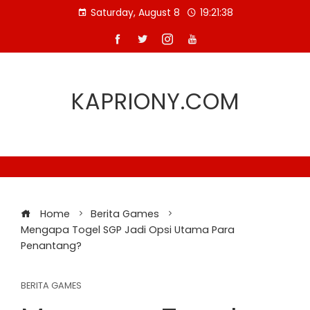
Skip
Saturday, August 8
19:21:38
to
content
KAPRIONY.COM
Home
Berita Games
Mengapa Togel SGP Jadi Opsi Utama Para
Penantang?
BERITA GAMES