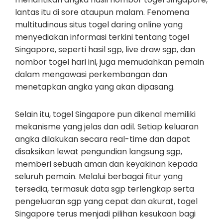
lantas itu di sore ataupun malam. Fenomena
multitudinous situs togel daring online yang
menyediakan informasi terkini tentang togel
Singapore, seperti hasil sgp, live draw sgp, dan
nombor togel hari ini, juga memudahkan pemain
dalam mengawasi perkembangan dan
menetapkan angka yang akan dipasang.
Selain itu, togel Singapore pun dikenal memiliki
mekanisme yang jelas dan adil. Setiap keluaran
angka dilakukan secara real-time dan dapat
disaksikan lewat pengundian langsung sgp,
memberi sebuah aman dan keyakinan kepada
seluruh pemain. Melalui berbagai fitur yang
tersedia, termasuk data sgp terlengkap serta
pengeluaran sgp yang cepat dan akurat, togel
Singapore terus menjadi pilihan kesukaan bagi