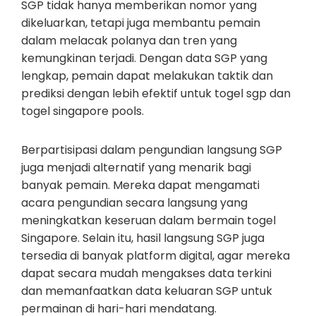
SGP tidak hanya memberikan nomor yang
dikeluarkan, tetapi juga membantu pemain
dalam melacak polanya dan tren yang
kemungkinan terjadi. Dengan data SGP yang
lengkap, pemain dapat melakukan taktik dan
prediksi dengan lebih efektif untuk togel sgp dan
togel singapore pools.
Berpartisipasi dalam pengundian langsung SGP
juga menjadi alternatif yang menarik bagi
banyak pemain. Mereka dapat mengamati
acara pengundian secara langsung yang
meningkatkan keseruan dalam bermain togel
Singapore. Selain itu, hasil langsung SGP juga
tersedia di banyak platform digital, agar mereka
dapat secara mudah mengakses data terkini
dan memanfaatkan data keluaran SGP untuk
permainan di hari-hari mendatang.