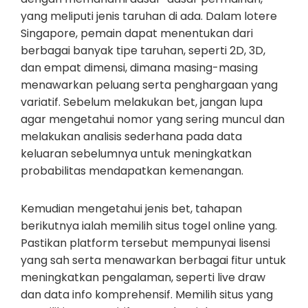
yang meliputi jenis taruhan di ada. Dalam lotere
Singapore, pemain dapat menentukan dari
berbagai banyak tipe taruhan, seperti 2D, 3D,
dan empat dimensi, dimana masing-masing
menawarkan peluang serta penghargaan yang
variatif. Sebelum melakukan bet, jangan lupa
agar mengetahui nomor yang sering muncul dan
melakukan analisis sederhana pada data
keluaran sebelumnya untuk meningkatkan
probabilitas mendapatkan kemenangan.
Kemudian mengetahui jenis bet, tahapan
berikutnya ialah memilih situs togel online yang.
Pastikan platform tersebut mempunyai lisensi
yang sah serta menawarkan berbagai fitur untuk
meningkatkan pengalaman, seperti live draw
dan data info komprehensif. Memilih situs yang