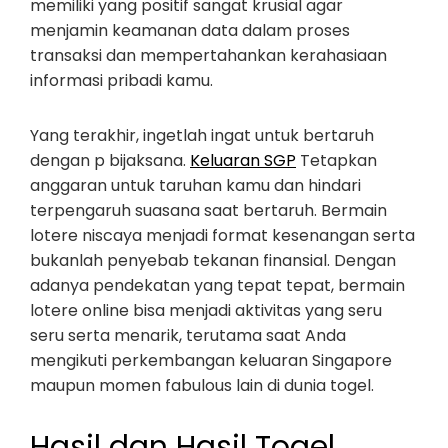
memiliki yang positif sangat krusial agar
menjamin keamanan data dalam proses
transaksi dan mempertahankan kerahasiaan
informasi pribadi kamu.
Yang terakhir, ingetlah ingat untuk bertaruh
dengan p bijaksana.
Keluaran SGP
Tetapkan
anggaran untuk taruhan kamu dan hindari
terpengaruh suasana saat bertaruh. Bermain
lotere niscaya menjadi format kesenangan serta
bukanlah penyebab tekanan finansial. Dengan
adanya pendekatan yang tepat tepat, bermain
lotere online bisa menjadi aktivitas yang seru
seru serta menarik, terutama saat Anda
mengikuti perkembangan keluaran Singapore
maupun momen fabulous lain di dunia togel.
Hasil dan Hasil Togel