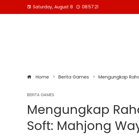
Skip
Saturday, August 8
08:57:22
to
content
Home
Berita Games
Mengungkap Rahas
BERITA GAMES
Mengungkap Raha
Soft: Mahjong Wa