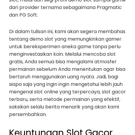
dari provider ternama sebagaimana Pragmatic
dan PG Soft.
Di dalam tulisan ini, kami akan segera membahas
tentang demo slot yang memungkinkan gamer
untuk bereksperimen aneka game tanpa perlu
menginvestasikan koin. Melalui mencoba slot
gratis, Anda semua bisa mengalami atmosfer
permainan sebelum Anda menentukan agar bisa
bertaruh menggunakan uang nyata. Jadi, bagi
siapa saja yang ingin ingin mengetahui lebih jauh
mengenai slot online yang terpercaya, slot gacor
terbaru, serta metode permainan yang efektif,
saksikan selalu berita menarik yang akan kami
persembahkan.
Keuntungan Slot Gacor