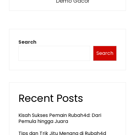
Demo Gacor
Search
Search
Recent Posts
Kisah Sukses Pemain Rubah4d: Dari
Pemula hingga Juara
Tips dan Trik Jitu Menang di Rubah4d