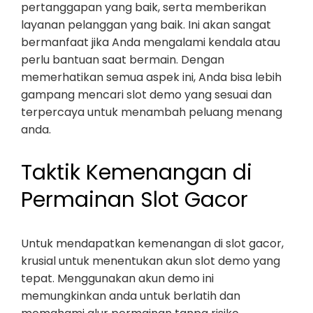
pertanggapan yang baik, serta memberikan
layanan pelanggan yang baik. Ini akan sangat
bermanfaat jika Anda mengalami kendala atau
perlu bantuan saat bermain. Dengan
memerhatikan semua aspek ini, Anda bisa lebih
gampang mencari slot demo yang sesuai dan
terpercaya untuk menambah peluang menang
anda.
Taktik Kemenangan di
Permainan Slot Gacor
Untuk mendapatkan kemenangan di slot gacor,
krusial untuk menentukan akun slot demo yang
tepat. Menggunakan akun demo ini
memungkinkan anda untuk berlatih dan