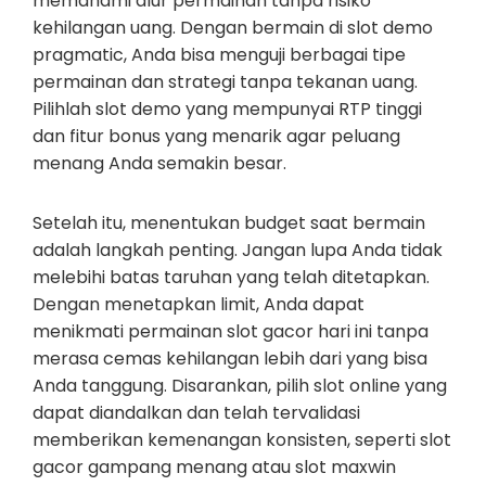
memahami alur permainan tanpa risiko
kehilangan uang. Dengan bermain di slot demo
pragmatic, Anda bisa menguji berbagai tipe
permainan dan strategi tanpa tekanan uang.
Pilihlah slot demo yang mempunyai RTP tinggi
dan fitur bonus yang menarik agar peluang
menang Anda semakin besar.
Setelah itu, menentukan budget saat bermain
adalah langkah penting. Jangan lupa Anda tidak
melebihi batas taruhan yang telah ditetapkan.
Dengan menetapkan limit, Anda dapat
menikmati permainan slot gacor hari ini tanpa
merasa cemas kehilangan lebih dari yang bisa
Anda tanggung. Disarankan, pilih slot online yang
dapat diandalkan dan telah tervalidasi
memberikan kemenangan konsisten, seperti slot
gacor gampang menang atau slot maxwin