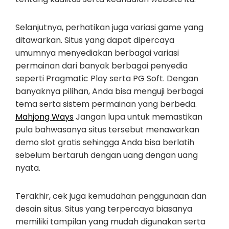
Selanjutnya, perhatikan juga variasi game yang
ditawarkan. Situs yang dapat dipercaya
umumnya menyediakan berbagai variasi
permainan dari banyak berbagai penyedia
seperti Pragmatic Play serta PG Soft. Dengan
banyaknya pilihan, Anda bisa menguji berbagai
tema serta sistem permainan yang berbeda.
Mahjong Ways
Jangan lupa untuk memastikan
pula bahwasanya situs tersebut menawarkan
demo slot gratis sehingga Anda bisa berlatih
sebelum bertaruh dengan uang dengan uang
nyata.
Terakhir, cek juga kemudahan penggunaan dan
desain situs. Situs yang terpercaya biasanya
memiliki tampilan yang mudah digunakan serta