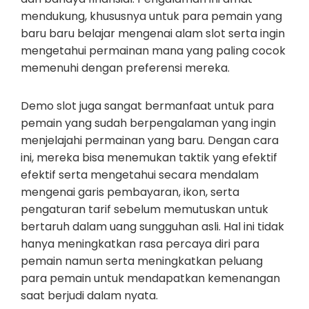
mendukung, khususnya untuk para pemain yang
baru baru belajar mengenai alam slot serta ingin
mengetahui permainan mana yang paling cocok
memenuhi dengan preferensi mereka.
Demo slot juga sangat bermanfaat untuk para
pemain yang sudah berpengalaman yang ingin
menjelajahi permainan yang baru. Dengan cara
ini, mereka bisa menemukan taktik yang efektif
efektif serta mengetahui secara mendalam
mengenai garis pembayaran, ikon, serta
pengaturan tarif sebelum memutuskan untuk
bertaruh dalam uang sungguhan asli. Hal ini tidak
hanya meningkatkan rasa percaya diri para
pemain namun serta meningkatkan peluang
para pemain untuk mendapatkan kemenangan
saat berjudi dalam nyata.