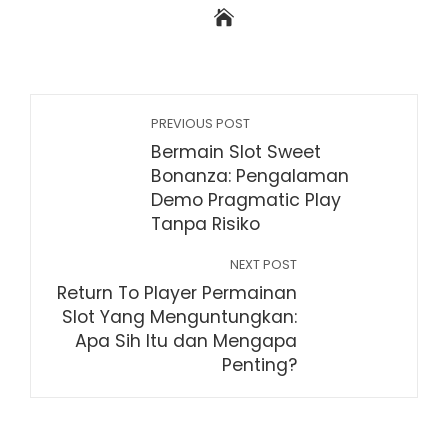
PREVIOUS POST
Bermain Slot Sweet
Bonanza: Pengalaman
Demo Pragmatic Play
Tanpa Risiko
NEXT POST
Return To Player Permainan
Slot Yang Menguntungkan:
Apa Sih Itu dan Mengapa
Penting?