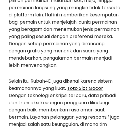
pilihan permainan mulai dari slot, meja, hingga
permainan langsung yang mungkin tidak tersedia
di platform lain. Hal ini memberikan kesempatan
bagi pemain untuk menjelajahi dunia permainan
yang beragam dan menemukan jenis permainan
yang paling sesuai dengan preferensi mereka.
Dengan setiap permainan yang dirancang
dengan grafis yang menarik dan suara yang
mendebarkan, pengalaman bermain menjadi
lebih menyenangkan.
Selain itu, Rubah4D juga dikenal karena sistem
keamanannya yang kuat.
Toto Slot Gacor
Dengan teknologi enkripsi terbaru, data pribadi
dan transaksi keuangan pengguna dilindungi
dengan baik, memberikan rasa aman saat
bermain. Layanan pelanggan yang responsif juga
menjadi salah satu keunggulan, di mana tim