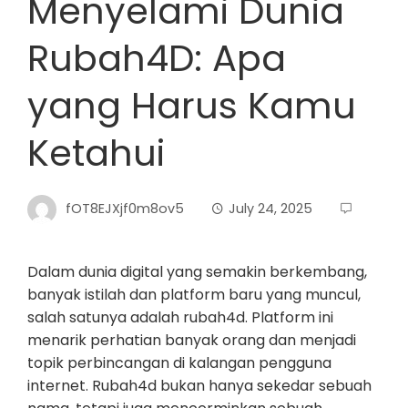
Menyelami Dunia
Rubah4D: Apa
yang Harus Kamu
Ketahui
fOT8EJXjf0m8ov5
July 24, 2025
Dalam dunia digital yang semakin berkembang,
banyak istilah dan platform baru yang muncul,
salah satunya adalah rubah4d. Platform ini
menarik perhatian banyak orang dan menjadi
topik perbincangan di kalangan pengguna
internet. Rubah4d bukan hanya sekedar sebuah