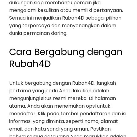
dukungan siap membantu pemain jika
mengalami kesulitan atau memiliki pertanyaan.
Semua ini menjadikan Rubah4D sebagai pilihan
yang terpercaya dan menyenangkan dalam
dunia permainan daring.
Cara Bergabung dengan
Rubah4D
Untuk bergabung dengan Rubah4D, langkah
pertama yang perlu Anda lakukan adalah
mengunjungi situs resmi mereka. Di halaman
utama, Anda akan menemukan opsi untuk
mendaftar. Klik pada tombol pendaftaran dan isi
informasi yang diminta, seperti nama, alamat
email, dan kata sandi yang aman. Pastikan
bahwa semua data yang Anda masukkan adalah