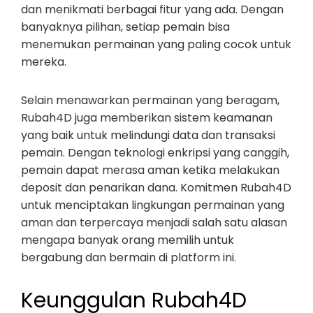
dan menikmati berbagai fitur yang ada. Dengan
banyaknya pilihan, setiap pemain bisa
menemukan permainan yang paling cocok untuk
mereka.
Selain menawarkan permainan yang beragam,
Rubah4D juga memberikan sistem keamanan
yang baik untuk melindungi data dan transaksi
pemain. Dengan teknologi enkripsi yang canggih,
pemain dapat merasa aman ketika melakukan
deposit dan penarikan dana. Komitmen Rubah4D
untuk menciptakan lingkungan permainan yang
aman dan terpercaya menjadi salah satu alasan
mengapa banyak orang memilih untuk
bergabung dan bermain di platform ini.
Keunggulan Rubah4D