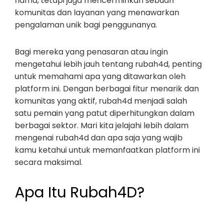
nama, tetapi juga mencerminkan sebuah
komunitas dan layanan yang menawarkan
pengalaman unik bagi penggunanya.
Bagi mereka yang penasaran atau ingin
mengetahui lebih jauh tentang rubah4d, penting
untuk memahami apa yang ditawarkan oleh
platform ini. Dengan berbagai fitur menarik dan
komunitas yang aktif, rubah4d menjadi salah
satu pemain yang patut diperhitungkan dalam
berbagai sektor. Mari kita jelajahi lebih dalam
mengenai rubah4d dan apa saja yang wajib
kamu ketahui untuk memanfaatkan platform ini
secara maksimal.
Apa Itu Rubah4D?