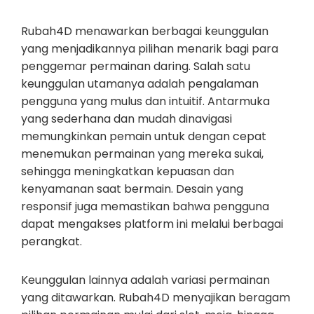
Rubah4D menawarkan berbagai keunggulan
yang menjadikannya pilihan menarik bagi para
penggemar permainan daring. Salah satu
keunggulan utamanya adalah pengalaman
pengguna yang mulus dan intuitif. Antarmuka
yang sederhana dan mudah dinavigasi
memungkinkan pemain untuk dengan cepat
menemukan permainan yang mereka sukai,
sehingga meningkatkan kepuasan dan
kenyamanan saat bermain. Desain yang
responsif juga memastikan bahwa pengguna
dapat mengakses platform ini melalui berbagai
perangkat.
Keunggulan lainnya adalah variasi permainan
yang ditawarkan. Rubah4D menyajikan beragam