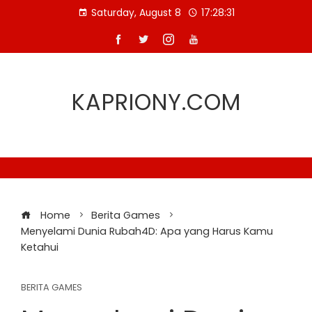
Skip
Saturday, August 8
17:28:31
to
content
KAPRIONY.COM
Home
Berita Games
Menyelami Dunia Rubah4D: Apa yang Harus Kamu
Ketahui
BERITA GAMES