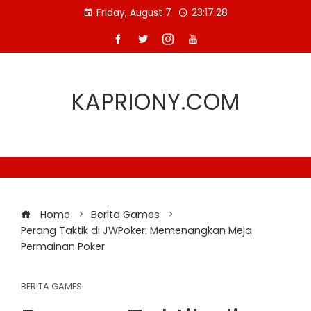
Skip
Friday, August 7
23:17:29
to
content
KAPRIONY.COM
Home
Berita Games
Perang Taktik di JWPoker: Memenangkan Meja
Permainan Poker
BERITA GAMES