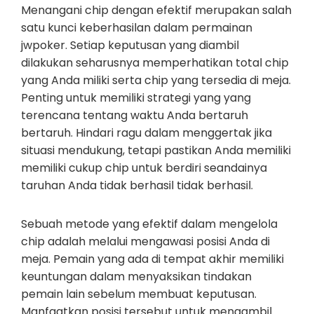
Menangani chip dengan efektif merupakan salah
satu kunci keberhasilan dalam permainan
jwpoker. Setiap keputusan yang diambil
dilakukan seharusnya memperhatikan total chip
yang Anda miliki serta chip yang tersedia di meja.
Penting untuk memiliki strategi yang yang
terencana tentang waktu Anda bertaruh
bertaruh. Hindari ragu dalam menggertak jika
situasi mendukung, tetapi pastikan Anda memiliki
memiliki cukup chip untuk berdiri seandainya
taruhan Anda tidak berhasil tidak berhasil.
Sebuah metode yang efektif dalam mengelola
chip adalah melalui mengawasi posisi Anda di
meja. Pemain yang ada di tempat akhir memiliki
keuntungan dalam menyaksikan tindakan
pemain lain sebelum membuat keputusan.
Manfaatkan posisi tersebut untuk mengambil