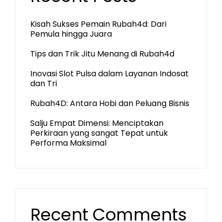
Kisah Sukses Pemain Rubah4d: Dari
Pemula hingga Juara
Tips dan Trik Jitu Menang di Rubah4d
Inovasi Slot Pulsa dalam Layanan Indosat
dan Tri
Rubah4D: Antara Hobi dan Peluang Bisnis
Salju Empat Dimensi: Menciptakan
Perkiraan yang sangat Tepat untuk
Performa Maksimal
Recent Comments