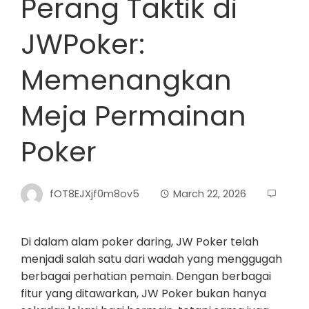
Perang Taktik di
JWPoker:
Memenangkan
Meja Permainan
Poker
fOT8EJXjf0m8ov5
March 22, 2026
Di dalam alam poker daring, JW Poker telah
menjadi salah satu dari wadah yang menggugah
berbagai perhatian pemain. Dengan berbagai
fitur yang ditawarkan, JW Poker bukan hanya