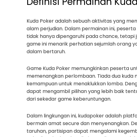
Definisi Permainan Kuda
Kuda Poker adalah sebuah aktivitas yang m
alam perjudian. Dalam permainan ini, peserta
tidak hanya dipengaruhi pada chance, tetapi 
game ini menarik perhatian sejumlah orang y
dalam bertaruh.
Game Kuda Poker memungkinkan peserta unt
memenangkan perlombaan. Tiada dua kuda m
kemampuan untuk menaklukkan lomba. Dengan
dapat mengambil pilihan yang lebih baik ten
dari sekedar game keberuntungan.
Dalam lingkungan ini, kudapoker adalah pla
bermain amat secure dan menyenangkan. D
taruhan, partisipan dapat mengalami kegemb