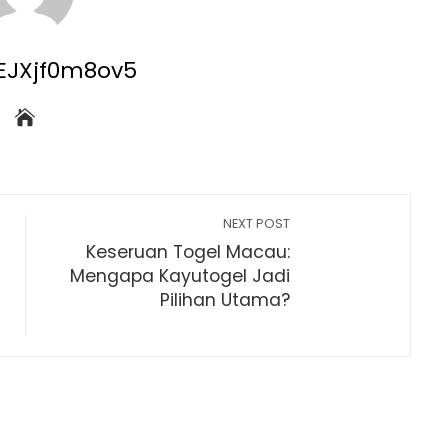
8EJXjf0m8ov5
NEXT POST
Keseruan Togel Macau:
Mengapa Kayutogel Jadi
Pilihan Utama?