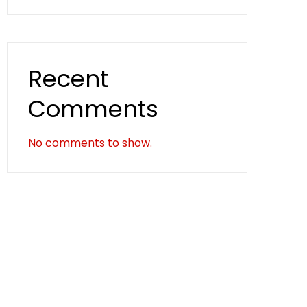
Recent
Comments
No comments to show.