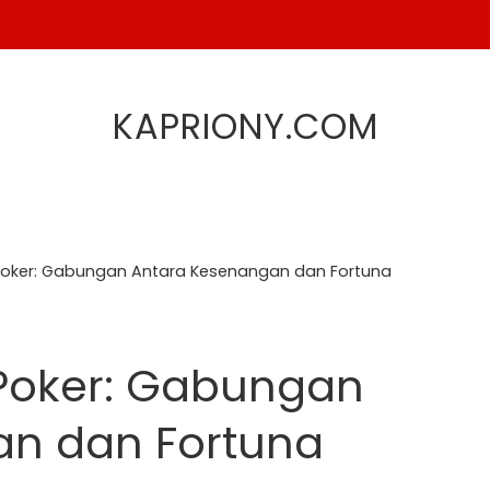
KAPRIONY.COM
oker: Gabungan Antara Kesenangan dan Fortuna
Poker: Gabungan
an dan Fortuna