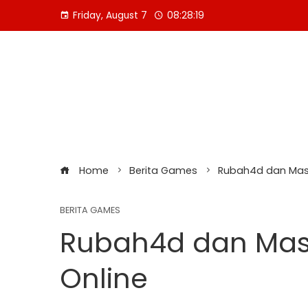
Skip
Friday, August 7
08:28:19
to
content
Home
Berita Games
Rubah4d dan Mas
BERITA GAMES
Rubah4d dan Mas
Online