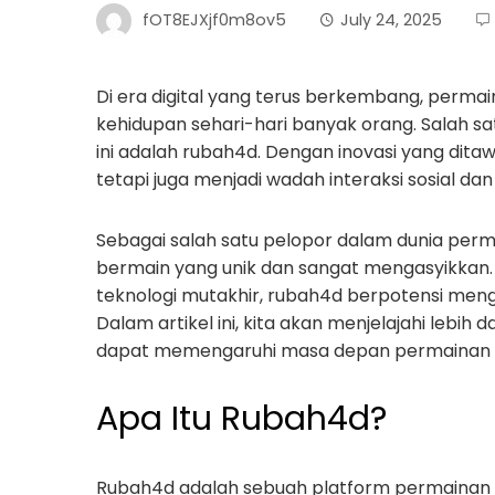
fOT8EJXjf0m8ov5
July 24, 2025
Di era digital yang terus berkembang, permai
kehidupan sehari-hari banyak orang. Salah sa
ini adalah rubah4d. Dengan inovasi yang dit
tetapi juga menjadi wadah interaksi sosial d
Sebagai salah satu pelopor dalam dunia per
bermain yang unik dan sangat mengasyikkan
teknologi mutakhir, rubah4d berpotensi men
Dalam artikel ini, kita akan menjelajahi leb
dapat memengaruhi masa depan permainan o
Apa Itu Rubah4d?
Rubah4d adalah sebuah platform permainan o