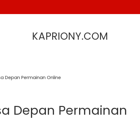
KAPRIONY.COM
a Depan Permainan Online
a Depan Permainan