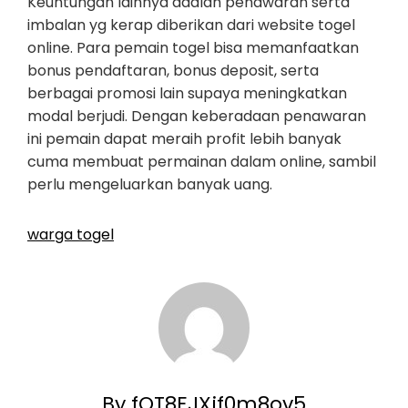
Keuntungan lainnya adalah penawaran serta
imbalan yg kerap diberikan dari website togel
online. Para pemain togel bisa memanfaatkan
bonus pendaftaran, bonus deposit, serta
berbagai promosi lain supaya meningkatkan
modal berjudi. Dengan keberadaan penawaran
ini pemain dapat meraih profit lebih banyak
cuma membuat permainan dalam online, sambil
perlu mengeluarkan banyak uang.
warga togel
By fOT8EJXjf0m8ov5