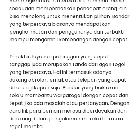
membagikan kisah mereka di forum dan media
sosial, dan memperhatikan pendapat orang lain
bisa menolong untuk menentukan pilihan. Bandar
yang terpercaya biasanya mendapatkan
penghormatan dari penggunanya dan terbukti
mampu mengambil kemenangan dengan cepat.
Terakhir, layanan pelanggan yang cepat
tanggap juga merupakan tanda dari agen togel
yang terpercaya. Hal ini termasuk adanya
dukung obrolan, email, atau telepon yang dapat
dihubungi kapan saja. Bandar yang baik akan
selalu membantu wargatogel dengan cepat dan
tepat jika ada masalah atau pertanyaan. Dengan
cara ini, para pemain merasa diberdayakan dan
didukung dalam pengalaman mereka bermain
togel mereka.