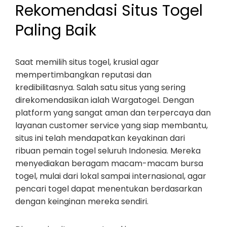
Rekomendasi Situs Togel
Paling Baik
Saat memilih situs togel, krusial agar
mempertimbangkan reputasi dan
kredibilitasnya. Salah satu situs yang sering
direkomendasikan ialah Wargatogel. Dengan
platform yang sangat aman dan terpercaya dan
layanan customer service yang siap membantu,
situs ini telah mendapatkan keyakinan dari
ribuan pemain togel seluruh Indonesia. Mereka
menyediakan beragam macam-macam bursa
togel, mulai dari lokal sampai internasional, agar
pencari togel dapat menentukan berdasarkan
dengan keinginan mereka sendiri.