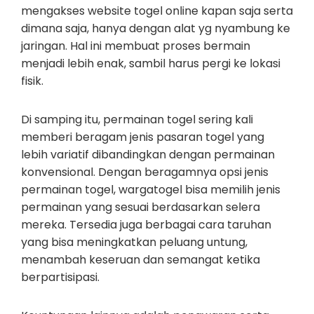
mengakses website togel online kapan saja serta
dimana saja, hanya dengan alat yg nyambung ke
jaringan. Hal ini membuat proses bermain
menjadi lebih enak, sambil harus pergi ke lokasi
fisik.
Di samping itu, permainan togel sering kali
memberi beragam jenis pasaran togel yang
lebih variatif dibandingkan dengan permainan
konvensional. Dengan beragamnya opsi jenis
permainan togel, wargatogel bisa memilih jenis
permainan yang sesuai berdasarkan selera
mereka. Tersedia juga berbagai cara taruhan
yang bisa meningkatkan peluang untung,
menambah keseruan dan semangat ketika
berpartisipasi.