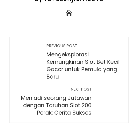
PREVIOUS POST
Mengeksplorasi
Kemungkinan Slot Bet Kecil
Gacor untuk Pemula yang
Baru
NEXT POST
Menjadi seorang Jutawan
dengan Taruhan Slot 200
Perak: Cerita Sukses