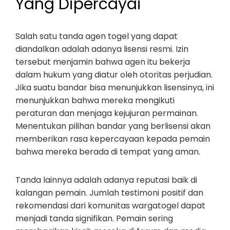
Yang Dipercayai
Salah satu tanda agen togel yang dapat
diandalkan adalah adanya lisensi resmi. Izin
tersebut menjamin bahwa agen itu bekerja
dalam hukum yang diatur oleh otoritas perjudian.
Jika suatu bandar bisa menunjukkan lisensinya, ini
menunjukkan bahwa mereka mengikuti
peraturan dan menjaga kejujuran permainan.
Menentukan pilihan bandar yang berlisensi akan
memberikan rasa kepercayaan kepada pemain
bahwa mereka berada di tempat yang aman.
Tanda lainnya adalah adanya reputasi baik di
kalangan pemain. Jumlah testimoni positif dan
rekomendasi dari komunitas wargatogel dapat
menjadi tanda signifikan. Pemain sering