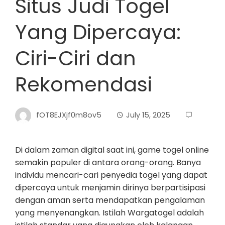
Situs Judi Togel
Yang Dipercaya:
Ciri-Ciri dan
Rekomendasi
fOT8EJXjf0m8ov5
July 15, 2025
Di dalam zaman digital saat ini, game togel online
semakin populer di antara orang-orang. Banya
individu mencari-cari penyedia togel yang dapat
dipercaya untuk menjamin dirinya berpartisipasi
dengan aman serta mendapatkan pengalaman
yang menyenangkan. Istilah Wargatogel adalah