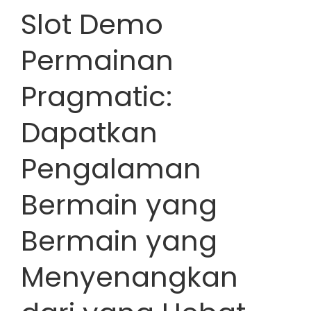
Slot Demo
Permainan
Pragmatic:
Dapatkan
Pengalaman
Bermain yang
Bermain yang
Menyenangkan