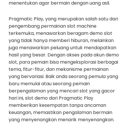
menentukan agar bermain dengan uang asli.
Pragmatic Play, yang merupakan salah satu dari
pengembang permainan slot machine
terkemuka, menawarkan beragam demo slot
yang tidak hanya memberi hiburan, melainkan
juga menawarkan peluang untuk mendapatkan
hasil yang besar. Dengan akses pada akun demo
slot, para pemain bisa mengeksplorasi berbagai
tema, fitur-fitur, dan mekanisme permainan
yang bervariasi. Baik anda seorang pemula yang
baru memulai atau seorang pemain
berpengalaman yang mencari slot yang gacor
hari ini, slot demo dari Pragmatic Play
memberikan kesempatan tanpa ancaman
keuangan, memastikan pengalaman bermain
yang menyenangkan menarik menyenangkan.