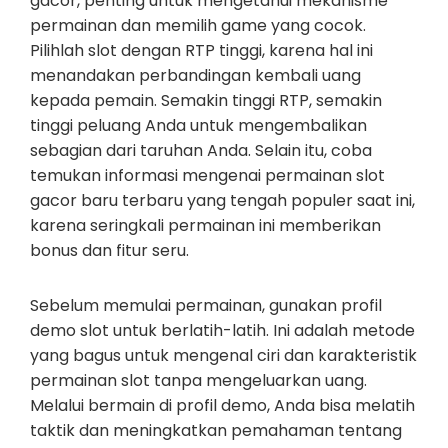
gacor, penting untuk mengetahui mekanisme
permainan dan memilih game yang cocok.
Pilihlah slot dengan RTP tinggi, karena hal ini
menandakan perbandingan kembali uang
kepada pemain. Semakin tinggi RTP, semakin
tinggi peluang Anda untuk mengembalikan
sebagian dari taruhan Anda. Selain itu, coba
temukan informasi mengenai permainan slot
gacor baru terbaru yang tengah populer saat ini,
karena seringkali permainan ini memberikan
bonus dan fitur seru.
Sebelum memulai permainan, gunakan profil
demo slot untuk berlatih-latih. Ini adalah metode
yang bagus untuk mengenal ciri dan karakteristik
permainan slot tanpa mengeluarkan uang.
Melalui bermain di profil demo, Anda bisa melatih
taktik dan meningkatkan pemahaman tentang