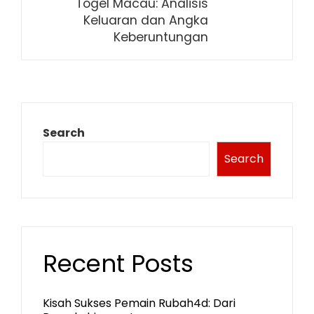
Togel Macau: Analisis
Keluaran dan Angka
Keberuntungan
Search
Search
Recent Posts
Kisah Sukses Pemain Rubah4d: Dari