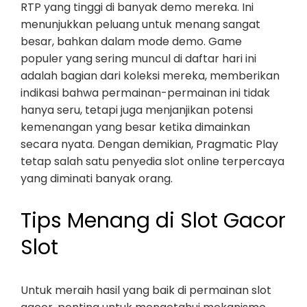
RTP yang tinggi di banyak demo mereka. Ini
menunjukkan peluang untuk menang sangat
besar, bahkan dalam mode demo. Game
populer yang sering muncul di daftar hari ini
adalah bagian dari koleksi mereka, memberikan
indikasi bahwa permainan-permainan ini tidak
hanya seru, tetapi juga menjanjikan potensi
kemenangan yang besar ketika dimainkan
secara nyata. Dengan demikian, Pragmatic Play
tetap salah satu penyedia slot online terpercaya
yang diminati banyak orang.
Tips Menang di Slot Gacor
Slot
Untuk meraih hasil yang baik di permainan slot