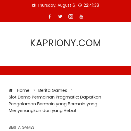
Skip
Thursday, August 6
22:41:39
to
content
KAPRIONY.COM
Home
Berita Games
Slot Demo Permainan Pragmatic: Dapatkan
Pengalaman Bermain yang Bermain yang
Menyenangkan dari yang Hebat
BERITA GAMES