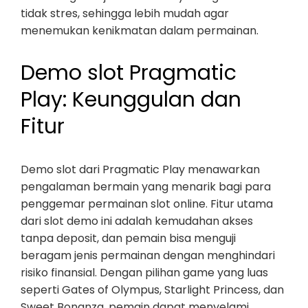
tidak stres, sehingga lebih mudah agar
menemukan kenikmatan dalam permainan.
Demo slot Pragmatic
Play: Keunggulan dan
Fitur
Demo slot dari Pragmatic Play menawarkan
pengalaman bermain yang menarik bagi para
penggemar permainan slot online. Fitur utama
dari slot demo ini adalah kemudahan akses
tanpa deposit, dan pemain bisa menguji
beragam jenis permainan dengan menghindari
risiko finansial. Dengan pilihan game yang luas
seperti Gates of Olympus, Starlight Princess, dan
Sweet Bonanza, pemain dapat menyelami