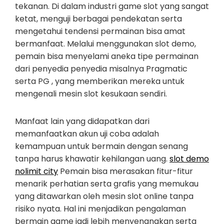
tekanan. Di dalam industri game slot yang sangat
ketat, menguji berbagai pendekatan serta
mengetahui tendensi permainan bisa amat
bermanfaat. Melalui menggunakan slot demo,
pemain bisa menyelami aneka tipe permainan
dari penyedia penyedia misalnya Pragmatic
serta PG , yang memberikan mereka untuk
mengenali mesin slot kesukaan sendiri.
Manfaat lain yang didapatkan dari
memanfaatkan akun uji coba adalah
kemampuan untuk bermain dengan senang
tanpa harus khawatir kehilangan uang.
slot demo
nolimit city
Pemain bisa merasakan fitur-fitur
menarik perhatian serta grafis yang memukau
yang ditawarkan oleh mesin slot online tanpa
risiko nyata. Hal ini menjadikan pengalaman
bermain game jadi lebih menyenangkan serta