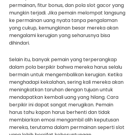
permainan, fitur bonus, dan pola slot gacor yang
mungkin terjadi. Jika pemain melompat langsung
ke permainan uang nyata tanpa pengalaman
yang cukup, kemungkinan besar mereka akan
mengalami kerugian yang seharusnya bisa
dihindari.
Selain itu, banyak pemain yang terperangkap
dalam pola berpikir bahwa mereka harus selalu
bermain untuk mengembalikan kerugian. Ketika
menghadapi kekalahan, sering kali mereka akan
meningkatkan taruhan dengan tujuan untuk
mendapatkan kembali uang yang hilang. Cara
berpikir ini dapat sangat merugikan. Pemain
harus tahu kapan harus berhenti dan tidak
membiarkan emosi mengambil alih keputusan
mereka, terutama dalam permainan seperti slot
yang lebih bersifat keberuntungan.