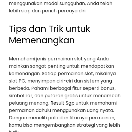
menggunakan modal sungguhan, Anda telah
lebih siap dan penuh percaya diri.
Tips dan Trik untuk
Memenangkan
Memahami jenis permainan slot yang Anda
mainkan sangat penting untuk mendapatkan
kemenangan. Setiap permainan slot, misalnya
slot PG, menyimpan ciri-ciri dan sistem yang
berbeda. Pahami berbagai fitur seperti bonus,
simbol liar, dan putaran gratis untuk menambah
peluang menang.
Result Sgp
untuk memahami
permainan dahulu menggunakan uang nyata.
Dengan meneliti pola dan fiturnya permainan,
kamu bisa mengembangkan strategi yang lebih