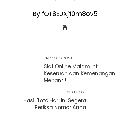
By fOT8EJXjf0m8ov5
PREVIOUS POST
Slot Online Malam Ini:
Keseruan dan Kemenangan
Menanti!
NEXT POST
Hasil Toto Hari Ini Segera
Periksa Nomor Anda