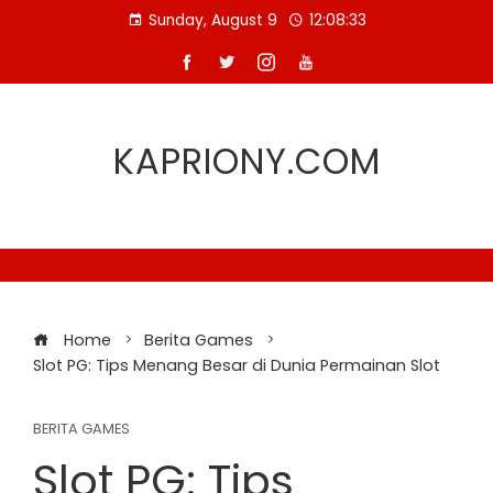
Skip
Sunday, August 9
12:08:34
to
content
KAPRIONY.COM
Home
Berita Games
Slot PG: Tips Menang Besar di Dunia Permainan Slot
BERITA GAMES
Slot PG: Tips