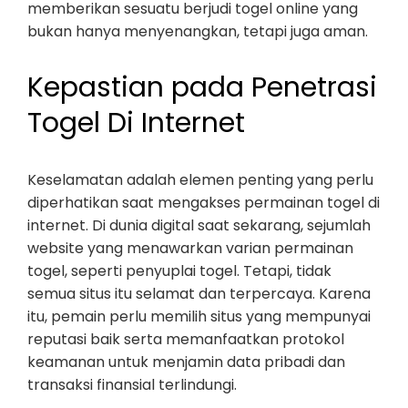
memberikan sesuatu berjudi togel online yang
bukan hanya menyenangkan, tetapi juga aman.
Kepastian pada Penetrasi
Togel Di Internet
Keselamatan adalah elemen penting yang perlu
diperhatikan saat mengakses permainan togel di
internet. Di dunia digital saat sekarang, sejumlah
website yang menawarkan varian permainan
togel, seperti penyuplai togel. Tetapi, tidak
semua situs itu selamat dan terpercaya. Karena
itu, pemain perlu memilih situs yang mempunyai
reputasi baik serta memanfaatkan protokol
keamanan untuk menjamin data pribadi dan
transaksi finansial terlindungi.