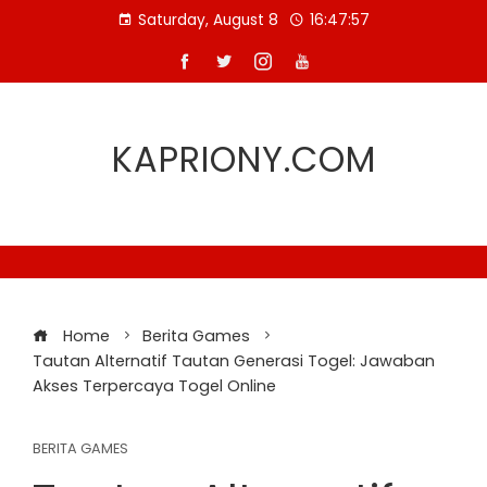
Skip
Saturday, August 8
16:47:58
to
content
KAPRIONY.COM
Home
Berita Games
Tautan Alternatif Tautan Generasi Togel: Jawaban
Akses Terpercaya Togel Online
BERITA GAMES