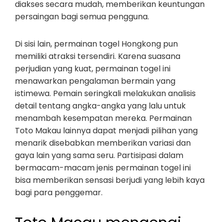
diakses secara mudah, memberikan keuntungan
persaingan bagi semua pengguna.
Di sisi lain, permainan togel Hongkong pun
memiliki atraksi tersendiri. Karena suasana
perjudian yang kuat, permainan togel ini
menawarkan pengalaman bermain yang
istimewa. Pemain seringkali melakukan analisis
detail tentang angka-angka yang lalu untuk
menambah kesempatan mereka. Permainan
Toto Makau lainnya dapat menjadi pilihan yang
menarik disebabkan memberikan variasi dan
gaya lain yang sama seru. Partisipasi dalam
bermacam-macam jenis permainan togel ini
bisa memberikan sensasi berjudi yang lebih kaya
bagi para penggemar.