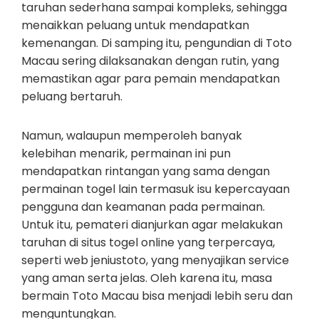
taruhan sederhana sampai kompleks, sehingga
menaikkan peluang untuk mendapatkan
kemenangan. Di samping itu, pengundian di Toto
Macau sering dilaksanakan dengan rutin, yang
memastikan agar para pemain mendapatkan
peluang bertaruh.
Namun, walaupun memperoleh banyak
kelebihan menarik, permainan ini pun
mendapatkan rintangan yang sama dengan
permainan togel lain termasuk isu kepercayaan
pengguna dan keamanan pada permainan.
Untuk itu, pemateri dianjurkan agar melakukan
taruhan di situs togel online yang terpercaya,
seperti web jeniustoto, yang menyajikan service
yang aman serta jelas. Oleh karena itu, masa
bermain Toto Macau bisa menjadi lebih seru dan
menguntungkan.