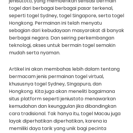
jenisutoto, yang memberikan sensasi bermain
togel dari berbagai berbagai pasar terkenal,
seperti togel Sydney, togel Singapore, serta togel
Hongkong. Permainan ini telah menyatu
sebagian dari kebudayaan masyarakat di banyak
berbagai negara. Dan seiring perkembangan
teknologi, akses untuk bermain togel semakin
mudah serta nyaman.
Artikel ini akan membahas lebih dalam tentang
bermacam jenis permainan togel virtual,
khususnya togel Sydney, SIngapura, dan
Hongkong. Kita juga akan meneliti bagaimana
situs platform seperti jeniustoto menawarkan
kemudahan dan keunggulan jika dibandingkan
cara tradisional. Tak hanya itu, togel Macau juga
layak diperhatikan diperhatikan, karena ia
memiliki daya tarik yang unik bagi pecinta