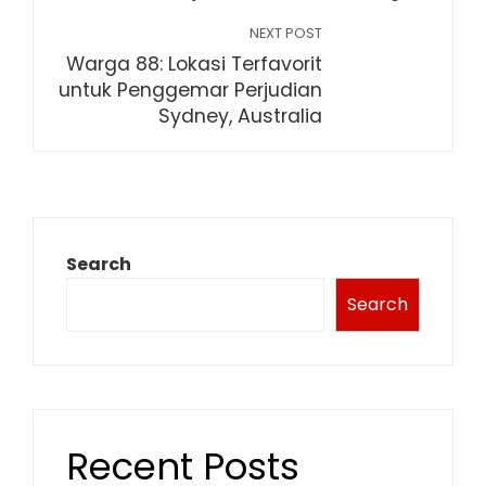
NEXT POST
Warga 88: Lokasi Terfavorit
untuk Penggemar Perjudian
Sydney, Australia
Search
Search
Recent Posts