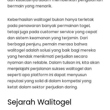
bermain yang menarik.
Keberhasilan walitogel bukan hanya terletak
pada penawaran banyak permainan togel,
tetapi juga pada customer service yang cepat
dan sistem keamanan yang terjamin. Dari
berbagai penjuru, pemain merasa bahwa
walitogel adalah solusi yang baik bagi mereka
yang hendak menikmati perjudian secara
nyaman dan reliable. Dalam tulisan ini, kita akan
menjelajahi perjalanan sukses walitogel dan
seperti apa platform ini dapat menyusun
reputasi yang solid di dalam kompetisi yang
ketat dalam sektor perjudian daring.
Sejarah Walitogel