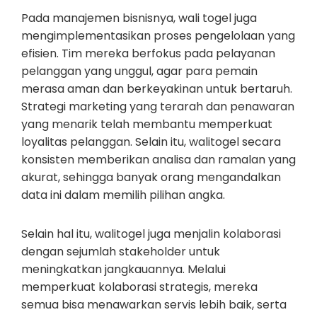
Pada manajemen bisnisnya, wali togel juga
mengimplementasikan proses pengelolaan yang
efisien. Tim mereka berfokus pada pelayanan
pelanggan yang unggul, agar para pemain
merasa aman dan berkeyakinan untuk bertaruh.
Strategi marketing yang terarah dan penawaran
yang menarik telah membantu memperkuat
loyalitas pelanggan. Selain itu, walitogel secara
konsisten memberikan analisa dan ramalan yang
akurat, sehingga banyak orang mengandalkan
data ini dalam memilih pilihan angka.
Selain hal itu, walitogel juga menjalin kolaborasi
dengan sejumlah stakeholder untuk
meningkatkan jangkauannya. Melalui
memperkuat kolaborasi strategis, mereka
semua bisa menawarkan servis lebih baik, serta