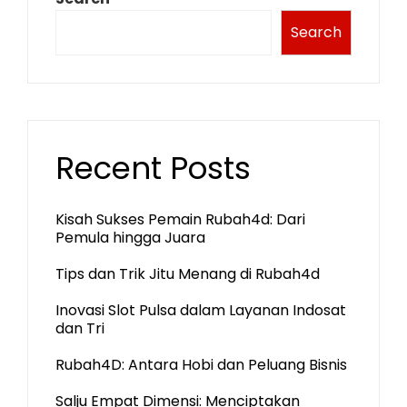
Search
Recent Posts
Kisah Sukses Pemain Rubah4d: Dari
Pemula hingga Juara
Tips dan Trik Jitu Menang di Rubah4d
Inovasi Slot Pulsa dalam Layanan Indosat
dan Tri
Rubah4D: Antara Hobi dan Peluang Bisnis
Salju Empat Dimensi: Menciptakan