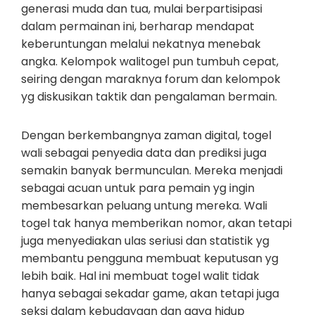
generasi muda dan tua, mulai berpartisipasi
dalam permainan ini, berharap mendapat
keberuntungan melalui nekatnya menebak
angka. Kelompok walitogel pun tumbuh cepat,
seiring dengan maraknya forum dan kelompok
yg diskusikan taktik dan pengalaman bermain.
Dengan berkembangnya zaman digital, togel
wali sebagai penyedia data dan prediksi juga
semakin banyak bermunculan. Mereka menjadi
sebagai acuan untuk para pemain yg ingin
membesarkan peluang untung mereka. Wali
togel tak hanya memberikan nomor, akan tetapi
juga menyediakan ulas seriusi dan statistik yg
membantu pengguna membuat keputusan yg
lebih baik. Hal ini membuat togel walit tidak
hanya sebagai sekadar game, akan tetapi juga
seksi dalam kebudayaan dan gaya hidup