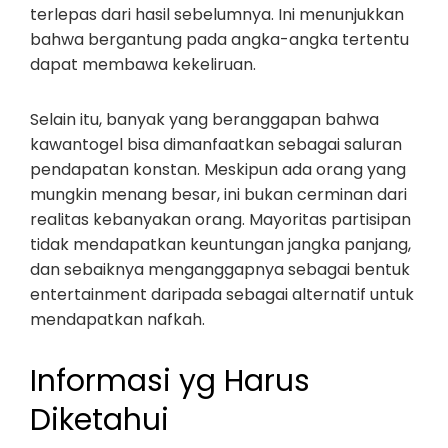
terlepas dari hasil sebelumnya. Ini menunjukkan
bahwa bergantung pada angka-angka tertentu
dapat membawa kekeliruan.
Selain itu, banyak yang beranggapan bahwa
kawantogel bisa dimanfaatkan sebagai saluran
pendapatan konstan. Meskipun ada orang yang
mungkin menang besar, ini bukan cerminan dari
realitas kebanyakan orang. Mayoritas partisipan
tidak mendapatkan keuntungan jangka panjang,
dan sebaiknya menganggapnya sebagai bentuk
entertainment daripada sebagai alternatif untuk
mendapatkan nafkah.
Informasi yg Harus
Diketahui