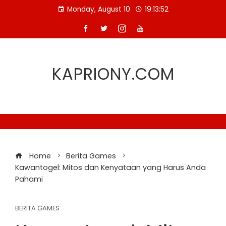
Skip
Monday, August 10
19:13:52
to
content
KAPRIONY.COM
Home
Berita Games
Kawantogel: Mitos dan Kenyataan yang Harus Anda
Pahami
BERITA GAMES