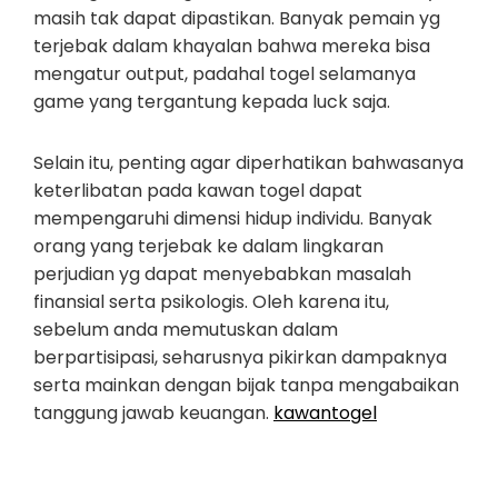
masih tak dapat dipastikan. Banyak pemain yg
terjebak dalam khayalan bahwa mereka bisa
mengatur output, padahal togel selamanya
game yang tergantung kepada luck saja.
Selain itu, penting agar diperhatikan bahwasanya
keterlibatan pada kawan togel dapat
mempengaruhi dimensi hidup individu. Banyak
orang yang terjebak ke dalam lingkaran
perjudian yg dapat menyebabkan masalah
finansial serta psikologis. Oleh karena itu,
sebelum anda memutuskan dalam
berpartisipasi, seharusnya pikirkan dampaknya
serta mainkan dengan bijak tanpa mengabaikan
tanggung jawab keuangan.
kawantogel