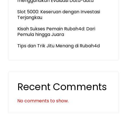
menggunakan Evaluasi Data-data
Slot 5000: Keseruan dengan Investasi
Terjangkau
Kisah Sukses Pemain Rubah4d: Dari
Pemula hingga Juara
Tips dan Trik Jitu Menang di Rubah4d
Recent Comments
No comments to show.