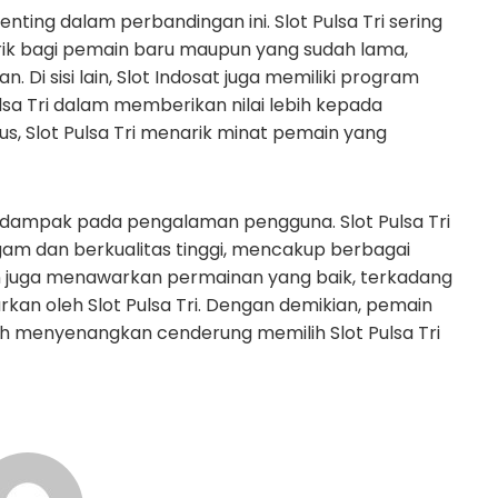
enting dalam perbandingan ini. Slot Pulsa Tri sering
ik bagi pemain baru maupun yang sudah lama,
 Di sisi lain, Slot Indosat juga memiliki program
lsa Tri dalam memberikan nilai lebih kepada
, Slot Pulsa Tri menarik minat pemain yang
n dampak pada pengalaman pengguna. Slot Pulsa Tri
am dan berkualitas tinggi, mencakup berbagai
un juga menawarkan permainan yang baik, terkadang
rkan oleh Slot Pulsa Tri. Dengan demikian, pemain
h menyenangkan cenderung memilih Slot Pulsa Tri