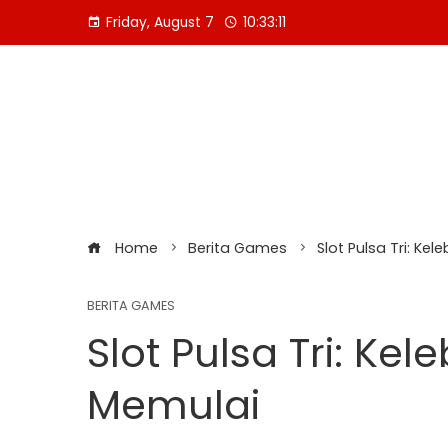
Skip
Friday, August 7
10:33:12
to
content
Home
Berita Games
Slot Pulsa Tri: Ke
BERITA GAMES
Slot Pulsa Tri: Ke
Memulai