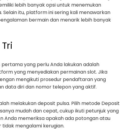
memiliki lebih banyak opsi untuk menemukan
elain itu, platform ini sering kali menawarkan
engalaman bermain dan menarik lebih banyak
Tri
ah pertama yang perlu Anda lakukan adalah
tform yang menyediakan permainan slot. Jika
dengan mengikuti prosedur pendaftaran yang
n data diri dan nomor telepon yang aktif.
alah melakukan deposit pulsa. Pilih metode Deposit
biasanya mudah dan cepat, cukup ikuti petunjuk yang
stikan Anda memeriksa apakah ada potongan atau
 tidak mengalami kerugian.