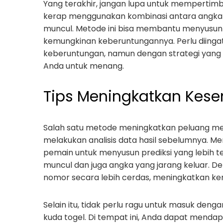
Yang terakhir, jangan lupa untuk memperti
kerap menggunakan kombinasi antara angka 
muncul. Metode ini bisa membantu menyusun
kemungkinan keberuntungannya. Perlu diinga
keberuntungan, namun dengan strategi yang
Anda untuk menang.
Tips Meningkatkan Ke
Salah satu metode meningkatkan peluang me
melakukan analisis data hasil sebelumnya. M
pemain untuk menyusun prediksi yang lebih 
muncul dan juga angka yang jarang keluar. D
nomor secara lebih cerdas, meningkatkan k
Selain itu, tidak perlu ragu untuk masuk de
kuda togel. Di tempat ini, Anda dapat mendapa