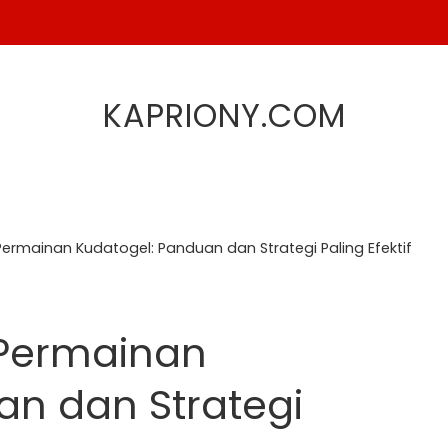
KAPRIONY.COM
rmainan Kudatogel: Panduan dan Strategi Paling Efektif
Permainan
an dan Strategi