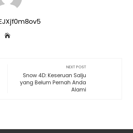
8EJXjf0m8ov5
NEXT POST
Snow 4D: Keseruan Salju
yang Belum Pernah Anda
Alami