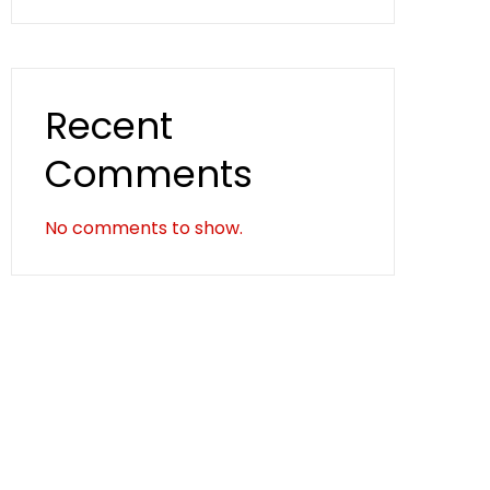
Recent
Comments
No comments to show.