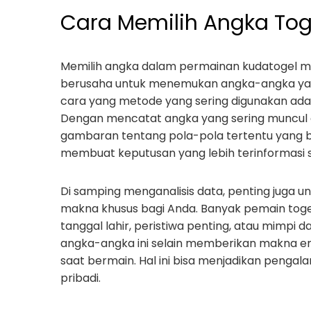
Cara Memilih Angka Tog
Memilih angka dalam permainan kudatogel m
berusaha untuk menemukan angka-angka yang 
cara yang metode yang sering digunakan adal
Dengan mencatat angka yang sering muncul 
gambaran tentang pola-pola tertentu yang b
membuat keputusan yang lebih terinformasi
Di samping menganalisis data, penting juga
makna khusus bagi Anda. Banyak pemain tog
tanggal lahir, peristiwa penting, atau mimp
angka-angka ini selain memberikan makna emo
saat bermain. Hal ini bisa menjadikan peng
pribadi.