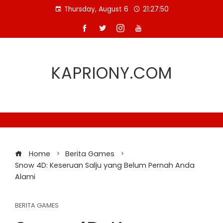
Skip
Thursday, August 6
21:27:50
to
content
KAPRIONY.COM
Home
Berita Games
Snow 4D: Keseruan Salju yang Belum Pernah Anda
Alami
BERITA GAMES